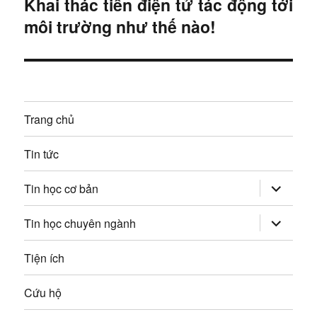
Khai thác tiền điện tử tác động tới
B
ư
ớ
môi trường như thế nào!
à
c
ớ
i
:
t
n
i
g
ế
Trang chủ
p
b
:
Tin tức
à
mở
i
Tin học cơ bản
rộng
trình
v
đơn
mở
Tin học chuyên ngành
con
rộng
trình
i
đơn
Tiện ích
con
ế
Cứu hộ
t