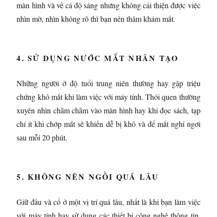
màn hình và về cả độ sáng nhưng không cải thiện được việc
nhìn mờ, nhìn không rõ thì bạn nên thăm khám mắt.
4. SỬ DỤNG NƯỚC MẮT NHÂN TẠO
Những người ở độ tuổi trung niên thường hay gặp triệu
chứng khô mắt khi làm việc với máy tính. Thói quen thường
xuyên nhìn chằm chằm vào màn hình hay khi đọc sách, tạp
chí ít khi chớp mắt sẽ khiến dễ bị khô và để mắt nghỉ ngơi
sau mỗi 20 phút.
5. KHÔNG NÊN NGỒI QUÁ LÂU
Giữ đầu và cổ ở một vị trí quá lâu, nhất là khi bạn làm việc
với máy tính hay sử dụng các thiết bị công nghệ thông tin,