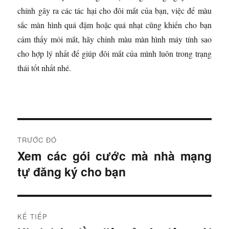
chính gây ra các tác hại cho đôi mắt của bạn, việc để màu
sắc màn hình quá đậm hoặc quá nhạt cũng khiến cho bạn
cảm thấy mỏi mắt, hãy chỉnh màu màn hình máy tính sao
cho hợp lý nhất để giúp đôi mắt của mình luôn trong trạng
thái tốt nhất nhé.
Đ
TRƯỚC ĐÓ
i
Xem các gói cước mà nhà mạng
B
tự đăng ký cho bạn
à
ề
i
u
t
r
h
KẾ TIẾP
ư