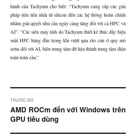
hành của Tachyum cho biết: “Tachyum cung cấp các giải
pháp tiên tiến nhất từ ​​silicon đến các hệ thống hoàn chỉnh
nhằm giải quyết nhu cầu ngày càng tăng đối với cả HPC và
AI”. “Các siêu máy tính do Tachyum thiết kế thúc đẩy hiệu
suất HPC hàng đầu trong khi vượt qua rào cản ở quy mô
zetta đối với AI, biến trung tâm dữ liệu thành trung tâm điện
toán toàn cầu.”
Đ
TRƯỚC ĐÓ
i
AMD ROCm đến với Windows trên
B
GPU tiêu dùng
à
ề
i
u
t