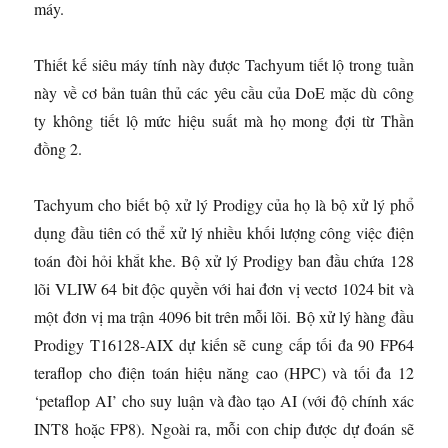
máy.
Thiết kế siêu máy tính này được Tachyum tiết lộ trong tuần
này về cơ bản tuân thủ các yêu cầu của DoE mặc dù công
ty không tiết lộ mức hiệu suất mà họ mong đợi từ Thần
đồng 2.
Tachyum cho biết bộ xử lý Prodigy của họ là bộ xử lý phổ
dụng đầu tiên có thể xử lý nhiều khối lượng công việc điện
toán đòi hỏi khắt khe. Bộ xử lý Prodigy ban đầu chứa 128
lõi VLIW 64 bit độc quyền với hai đơn vị vectơ 1024 bit và
một đơn vị ma trận 4096 bit trên mỗi lõi. Bộ xử lý hàng đầu
Prodigy T16128-AIX dự kiến ​​sẽ cung cấp tối đa 90 FP64
teraflop cho điện toán hiệu năng cao (HPC) và tối đa 12
‘petaflop AI’ cho suy luận và đào tạo AI (với độ chính xác
INT8 hoặc FP8). Ngoài ra, mỗi con chip được dự đoán sẽ