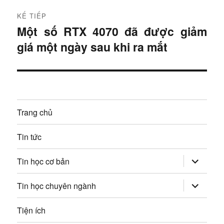
r
h
KẾ TIẾP
ư
Một số RTX 4070 đã được giảm
B
ư
ớ
giá một ngày sau khi ra mắt
à
c
ớ
i
:
t
n
i
g
ế
Trang chủ
p
b
:
Tin tức
à
mở
i
Tin học cơ bản
rộng
trình
v
đơn
mở
Tin học chuyên ngành
con
rộng
trình
i
đơn
Tiện ích
con