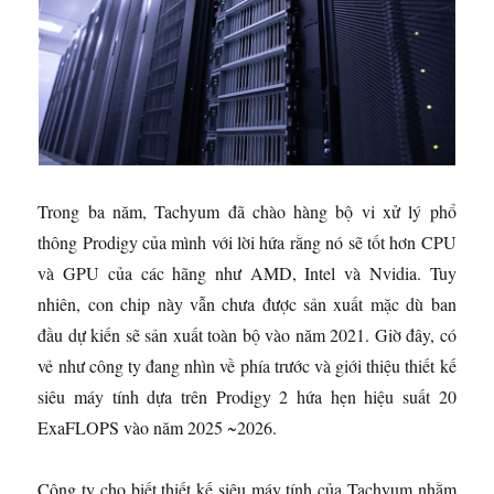
Trong ba năm, Tachyum đã chào hàng bộ vi xử lý phổ
thông Prodigy của mình với lời hứa rằng nó sẽ tốt hơn CPU
và GPU của các hãng như AMD, Intel và Nvidia. Tuy
nhiên, con chip này vẫn chưa được sản xuất mặc dù ban
đầu dự kiến ​​​​sẽ sản xuất toàn bộ vào năm 2021. Giờ đây, có
vẻ như công ty đang nhìn về phía trước và giới thiệu thiết kế
siêu máy tính dựa trên Prodigy 2 hứa hẹn hiệu suất 20
ExaFLOPS vào năm 2025 ~2026.
Công ty cho biết thiết kế siêu máy tính của Tachyum nhằm