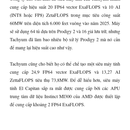
cung cấp hiệu suất 20 FP64 vector ExaFLOPS và 10 AI
(INT8 hoặc FP8) ZetaFLOPS trong mục tiêu công suất
60MW trên diện tích 6.000 feet vuông vào năm 2025. Máy
sẽ sử dụng 64 tủ dựa trên Prodigy 2 và 16 giá lưu trữ, nhưng
Tachyum đã làm bao nhiêu bộ xử lý Prodigy 2 mà nó cần
để mang lại hiệu suất cao như vậy.
Tachyum cũng cho biết họ có thể chế tạo một siêu máy tính
cung cấp 24,9 FP64 vector ExaFLOPS và 13,27 AI
ZettaFLOPS tiêu thụ 73,8MW. Để dễ hiểu hơn, siêu máy
tính El Capitan sắp ra mắt được cung cấp bởi các APU
trung tâm dữ liệu Instinct MI300 của AMD được thiết lập
để cung cấp khoảng 2 FP64 ExaFLOPS.