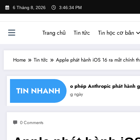
Skip
6 Tháng 8, 2026
3:46:35 PM
to
content
Trang chủ
Tin tức
Tin học cơ bản
Home
Tin tức
Apple phát hành iOS 16 ra mắt chính t
chéo chữ ký số
Mỹ cho phép Anthropic phát hành giới h
TIN NHANH
Tin trong ngày
0 Comments