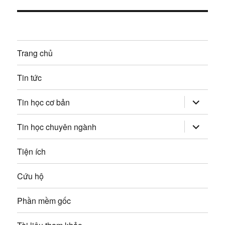
à
:
i
n
t
g
i
Trang chủ
ế
b
p
Tin tức
à
:
mở
i
Tin học cơ bản
rộng
trình
v
đơn
mở
Tin học chuyên ngành
con
rộng
trình
i
đơn
Tiện ích
con
ế
Cứu hộ
t
Phần mềm gốc