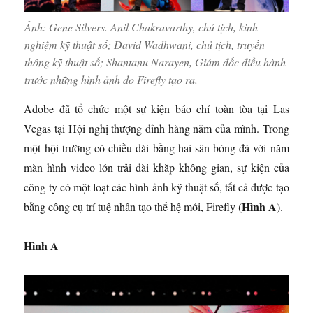
Ảnh: Gene Silvers. Anil Chakravarthy, chủ tịch, kinh
nghiệm kỹ thuật số; David Wadhwani, chủ tịch, truyền
thông kỹ thuật số; Shantanu Narayen, Giám đốc điều hành
trước những hình ảnh do Firefly tạo ra.
Adobe đã tổ chức một sự kiện báo chí toàn tòa tại Las
Vegas tại Hội nghị thượng đỉnh hàng năm của mình. Trong
một hội trường có chiều dài bằng hai sân bóng đá với năm
màn hình video lớn trải dài khắp không gian, sự kiện của
công ty có một loạt các hình ảnh kỹ thuật số, tất cả được tạo
Hình A
bằng công cụ trí tuệ nhân tạo thế hệ mới, Firefly (
).
Hình A