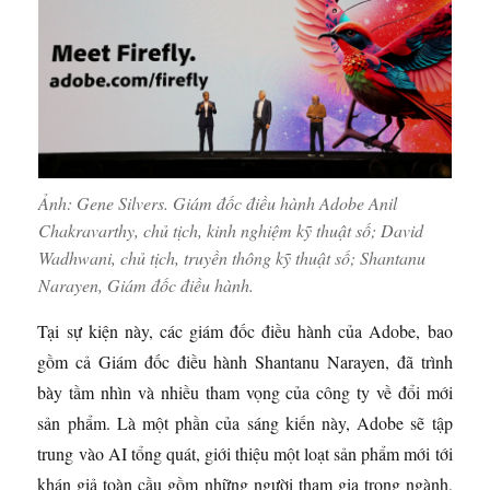
Ảnh: Gene Silvers. Giám đốc điều hành Adobe Anil
Chakravarthy, chủ tịch, kinh nghiệm kỹ thuật số; David
Wadhwani, chủ tịch, truyền thông kỹ thuật số; Shantanu
Narayen, Giám đốc điều hành.
Tại sự kiện này, các giám đốc điều hành của Adobe, bao
gồm cả Giám đốc điều hành Shantanu Narayen, đã trình
bày tầm nhìn và nhiều tham vọng của công ty về đổi mới
sản phẩm. Là một phần của sáng kiến ​​này, Adobe sẽ tập
trung vào AI tổng quát, giới thiệu một loạt sản phẩm mới tới
khán giả toàn cầu gồm những người tham gia trong ngành,