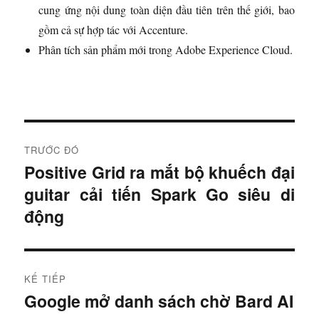
cung ứng nội dung toàn diện đầu tiên trên thế giới, bao
gồm cả sự hợp tác với Accenture.
Phân tích sản phẩm mới trong Adobe Experience Cloud.
Đ
TRƯỚC ĐÓ
i
Positive Grid ra mắt bộ khuếch đại
B
guitar cải tiến Spark Go siêu di
à
ề
i
động
u
t
r
h
ư
KẾ TIẾP
ư
ớ
Google mở danh sách chờ Bard AI
B
c
ớ