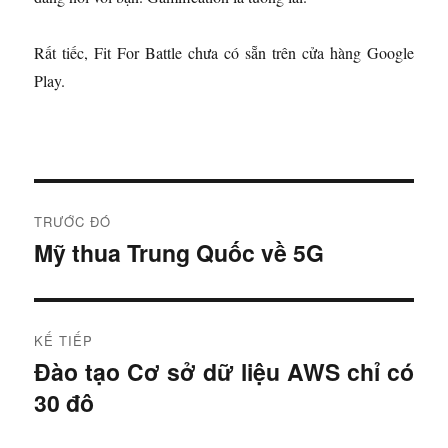
Rất tiếc, Fit For Battle chưa có sẵn trên cửa hàng Google
Play.
Đ
TRƯỚC ĐÓ
i
Mỹ thua Trung Quốc về 5G
B
à
ề
i
u
t
KẾ TIẾP
r
h
Đào tạo Cơ sở dữ liệu AWS chỉ có
B
ư
30 đô
à
ư
ớ
i
c