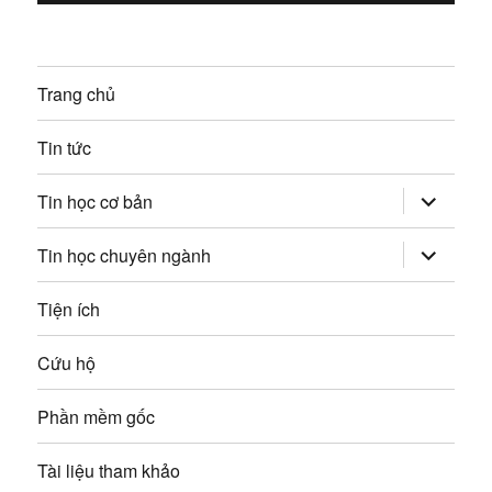
ớ
t
:
i
n
ế
Trang chủ
g
p
:
b
Tin tức
à
mở
Tin học cơ bản
rộng
trình
i
đơn
mở
Tin học chuyên ngành
con
rộng
v
trình
đơn
Tiện ích
con
i
Cứu hộ
ế
Phần mềm gốc
t
Tài liệu tham khảo