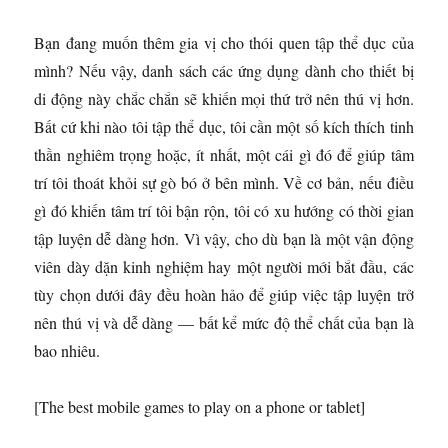
Bạn đang muốn thêm gia vị cho thói quen tập thể dục của
mình? Nếu vậy, danh sách các ứng dụng dành cho thiết bị
di động này chắc chắn sẽ khiến mọi thứ trở nên thú vị hơn.
Bất cứ khi nào tôi tập thể dục, tôi cần một số kích thích tinh
thần nghiêm trọng hoặc, ít nhất, một cái gì đó để giúp tâm
trí tôi thoát khỏi sự gò bó ở bên mình. Về cơ bản, nếu điều
gì đó khiến tâm trí tôi bận rộn, tôi có xu hướng có thời gian
tập luyện dễ dàng hơn. Vì vậy, cho dù bạn là một vận động
viên dày dặn kinh nghiệm hay một người mới bắt đầu, các
tùy chọn dưới đây đều hoàn hảo để giúp việc tập luyện trở
nên thú vị và dễ dàng — bất kể mức độ thể chất của bạn là
bao nhiêu.
[The best mobile games to play on a phone or tablet]