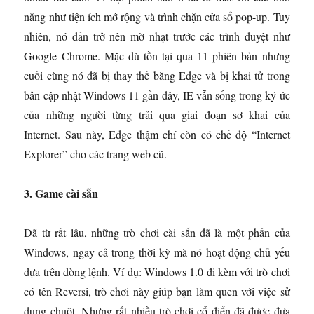
năng như tiện ích mở rộng và trình chặn cửa sổ pop-up. Tuy
nhiên, nó dần trở nên mờ nhạt trước các trình duyệt như
Google Chrome. Mặc dù tồn tại qua 11 phiên bản nhưng
cuối cùng nó đã bị thay thế bằng Edge và bị khai tử trong
bản cập nhật Windows 11 gần đây, IE vẫn sống trong ký ức
của những người từng trải qua giai đoạn sơ khai của
Internet. Sau này, Edge thậm chí còn có chế độ “Internet
Explorer” cho các trang web cũ.
3. Game cài sẵn
Đã từ rất lâu, những trò chơi cài sẵn đã là một phần của
Windows, ngay cả trong thời kỳ mà nó hoạt động chủ yếu
dựa trên dòng lệnh. Ví dụ: Windows 1.0 đi kèm với trò chơi
có tên Reversi, trò chơi này giúp bạn làm quen với việc sử
dụng chuột. Nhưng rất nhiều trò chơi cổ điển đã được đưa