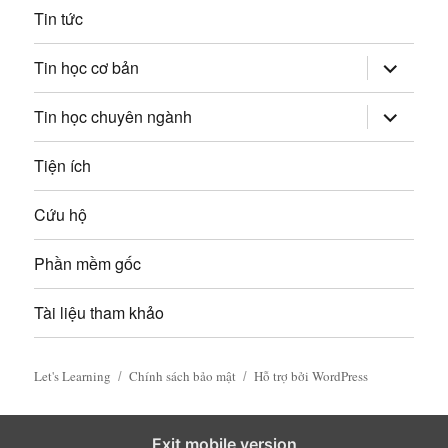
i
Tin tức
v
mở
Tin học cơ bản
rộng
i
trình
đơn
mở
Tin học chuyên ngành
con
rộng
ế
trình
đơn
Tiện ích
t
con
Cứu hộ
Phần mềm gốc
Tài liệu tham khảo
Let's Learning
Chính sách bảo mật
Hỗ trợ bởi WordPress
Exit mobile version