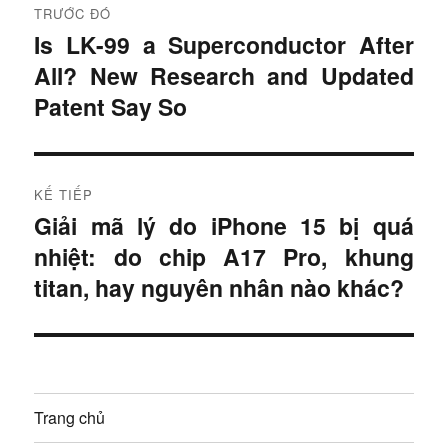
TRƯỚC ĐÓ
i
Is LK-99 a Superconductor After
B
All? New Research and Updated
à
ề
i
Patent Say So
u
t
r
h
ư
KẾ TIẾP
ư
ớ
Giải mã lý do iPhone 15 bị quá
B
c
ớ
nhiệt: do chip A17 Pro, khung
à
:
i
titan, hay nguyên nhân nào khác?
n
t
g
i
ế
b
p
à
Trang chủ
: