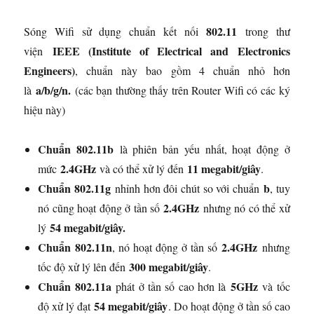
802.11
Sóng Wifi sử dụng chuẩn kết nối
trong thư
IEEE (Institute of Electrical and Electronics
viện
Engineers)
, chuẩn này bao gồm 4 chuẩn nhỏ hơn
a/b/g/n.
là
(các bạn thường thấy trên Router Wifi có các ký
hiệu này)
Chuẩn 802.11b
là phiên bản yếu nhất, hoạt động ở
2.4GHz
11 megabit/giây
mức
và có thể xử lý đến
.
Chuẩn 802.11g
b
nhỉnh hơn đôi chút so với chuẩn
, tuy
2.4GHz
nó cũng hoạt động ở tần số
nhưng nó có thể xử
54 megabit/giây.
lý
Chuẩn 802.11n
2.4GHz
, nó hoạt động ở tần số
nhưng
300 megabit/giây
tốc độ xử lý lên đến
.
Chuẩn 802.11a
5GHz
phát ở tần số cao hơn là
và tốc
54 megabit/giây
độ xử lý đạt
. Do hoạt động ở tần số cao