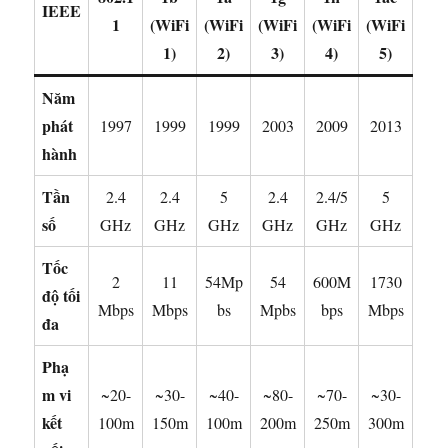
IEEE
1
(WiFi
(WiFi
(WiFi
(WiFi
(WiFi
1)
2)
3)
4)
5)
Năm
phát
1997
1999
1999
2003
2009
2013
hành
Tần
2.4
2.4
5
2.4
2.4/5
5
số
GHz
GHz
GHz
GHz
GHz
GHz
Tốc
2
11
54Mp
54
600M
1730
độ tối
Mbps
Mbps
bs
Mpbs
bps
Mbps
đa
Phạ
m vi
~20-
~30-
~40-
~80-
~70-
~30-
kết
100m
150m
100m
200m
250m
300m