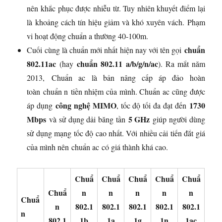
nên khắc phục được nhiễu từ. Tuy nhiên khuyết điểm lại
là khoảng cách tín hiệu giảm và khó xuyên vách. Phạm
vi hoạt động chuẩn a thường 40-100m.
chuẩn
Cuối cùng là chuẩn mới nhất hiện nay với tên gọi
802.11ac
chuẩn 802.11 a/b/g/n/ac
(hay
). Ra mắt năm
2013, Chuẩn ac là bản nâng cấp áp đảo hoàn
toàn chuẩn n tiền nhiệm của mình. Chuẩn ac cũng được
công nghệ MIMO
1730
áp dụng
, tốc độ tối đa đạt đến
Mbps
5 GHz
và sử dụng dải băng tần
giúp người dùng
sử dụng mạng tốc độ cao nhất. Với nhiều cải tiến đắt giá
của mình nên chuẩn ac có giá thành khá cao.
Chuẩ
Chuẩ
Chuẩ
Chuẩ
Chuẩ
Chuẩ
n
n
n
n
n
Chuẩ
n
802.1
802.1
802.1
802.1
802.1
n
802.1
1b
1a
1g
1n
1ac