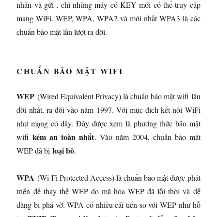
nhận và gửi , chỉ những máy có KEY mới có thể truy cập
mạng WiFi. WEP, WPA, WPA2 và mới nhất WPA3 là các
chuẩn bảo mật lần lượt ra đời.
CHUẨN BẢO MẬT WIFI
WEP
(Wired Equivalent Privacy) là chuẩn bảo mật wifi lâu
đời nhất, ra đời vào năm 1997. Với mục đích kết nối WiFi
như mạng có dây. Đây được xem là phương thức bảo mật
kém an toàn nhất
wifi
. Vào năm 2004, chuẩn bảo mật
loại bỏ
WEP đã bị
.
WPA
(Wi-Fi Protected Access) là chuẩn bảo mật được phát
triển để thay thế WEP do mã hóa WEP đã lỗi thời và dễ
dàng bị phá vỡ. WPA có nhiều cải tiến so với WEP như hỗ