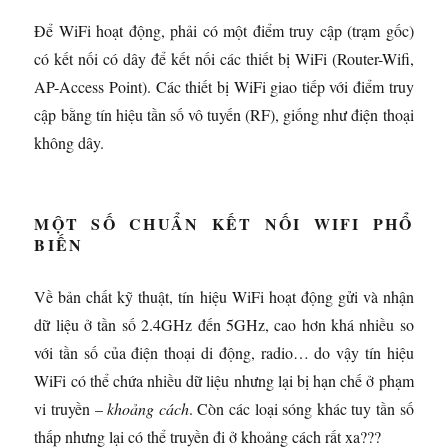
Để WiFi hoạt động, phải có một điểm truy cập (trạm gốc)
có kết nối có dây để kết nối các thiết bị WiFi (Router-Wifi,
AP-Access Point). Các thiết bị WiFi giao tiếp với điểm truy
cập bằng tín hiệu tần số vô tuyến (RF), giống như điện thoại
không dây.
MỘT SỐ CHUẨN KẾT NỐI WIFI PHỔ
BIẾN
Về bản chất kỹ thuật, tín hiệu WiFi hoạt động gửi và nhận
dữ liệu ở tần số 2.4GHz đến 5GHz, cao hơn khá nhiều so
với tần số của điện thoại di động, radio… do vậy tín hiệu
WiFi có thể chứa nhiều dữ liệu nhưng lại bị hạn chế ở phạm
vi truyền –
khoảng cách
. Còn các loại sóng khác tuy tần số
thấp nhưng lại có thể truyền đi ở khoảng cách rất xa???