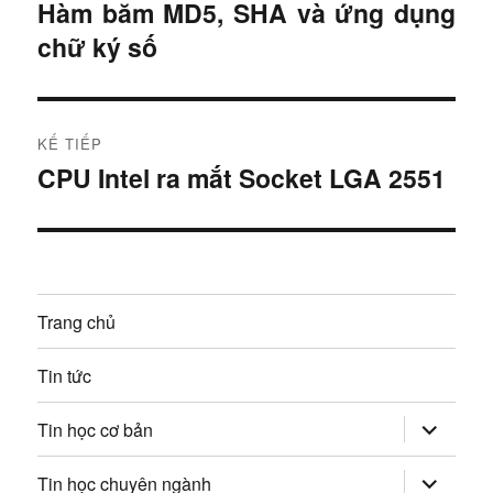
i
Hàm băm MD5, SHA và ứng dụng
B
chữ ký số
à
ề
i
u
t
r
h
KẾ TIẾP
ư
CPU Intel ra mắt Socket LGA 2551
B
ư
ớ
à
c
ớ
i
:
t
n
i
Trang chủ
g
ế
p
b
Tin tức
:
à
mở
Tin học cơ bản
rộng
trình
i
đơn
mở
Tin học chuyên ngành