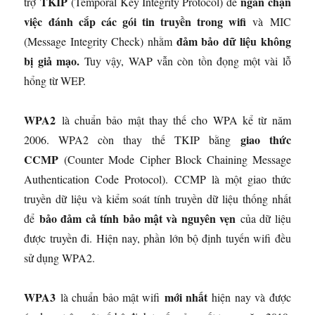
TKIP
ngăn chặn
trợ
(Temporal Key Integrity Protocol) để
việc đánh cắp các gói tin truyền trong wifi
và MIC
đảm bảo dữ liệu không
(Message Integrity Check) nhằm
bị giả mạo.
Tuy vậy, WAP vẫn còn tồn đọng một vài lỗ
hổng từ WEP.
WPA2
là chuẩn bảo mật thay thế cho WPA kể từ năm
giao thức
2006. WPA2 còn thay thế TKIP bằng
CCMP
(Counter Mode Cipher Block Chaining Message
Authentication Code Protocol). CCMP là một giao thức
truyền dữ liệu và kiểm soát tính truyền dữ liệu thống nhất
bảo đảm cả tính bảo mật và nguyên vẹn
để
của dữ liệu
được truyền đi. Hiện nay, phần lớn bộ định tuyến wifi đều
sử dụng WPA2.
WPA3
mới nhất
là chuẩn bảo mật wifi
hiện nay và được