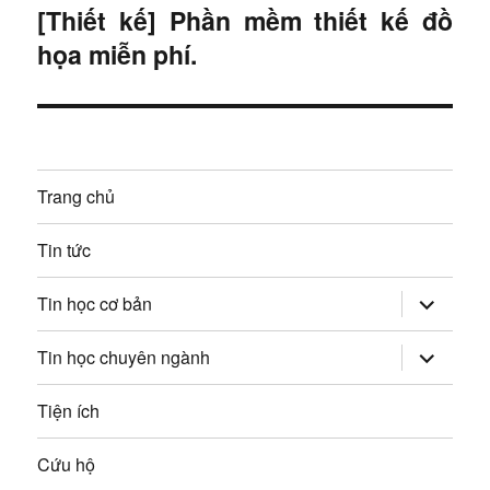
r
h
[Thiết kế] Phần mềm thiết kế đồ
B
ư
họa miễn phí.
à
ư
ớ
i
c
ớ
t
:
i
n
ế
Trang chủ
g
p
:
b
Tin tức
à
mở
Tin học cơ bản
rộng
trình
i
đơn
mở
Tin học chuyên ngành
con
rộng
v
trình
đơn
Tiện ích
con
i
Cứu hộ
ế