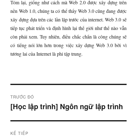
Tóm lại, giống như cách mà Web 2.0 được xây dựng trên
nền Web 1.0, chúng ta có thể thấy Web 3.0 cũng đang được
xây dựng dựa trên các lần lặp trước của internet. Web 3.0 sẽ
tiếp tục phát triển và định hình lại thế giới như thế nào vẫn
còn phải xem. Tuy nhiên, điều chắc chắn là công chúng sẽ
có tiếng nói lớn hơn trong việc xây dựng Web 3.0 bởi vì
tương lai của Internet là phi tập trung.
Đ
TRƯỚC ĐÓ
i
[Học lập trình] Ngôn ngữ lập trình
B
à
ề
i
u
t
KẾ TIẾP