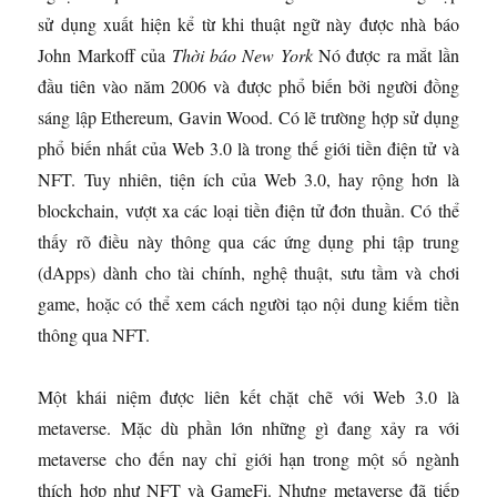
sử dụng xuất hiện kể từ khi thuật ngữ này được nhà báo
John Markoff của
Thời báo New York
Nó được ra mắt lần
đầu tiên vào năm 2006 và được phổ biến bởi người đồng
sáng lập Ethereum, Gavin Wood. Có lẽ trường hợp sử dụng
phổ biến nhất của Web 3.0 là trong thế giới tiền điện tử và
NFT. Tuy nhiên, tiện ích của Web 3.0, hay rộng hơn là
blockchain, vượt xa các loại tiền điện tử đơn thuần. Có thể
thấy rõ điều này thông qua các ứng dụng phi tập trung
(dApps) dành cho tài chính, nghệ thuật, sưu tầm và chơi
game, hoặc có thể xem cách người tạo nội dung kiếm tiền
thông qua NFT.
Một khái niệm được liên kết chặt chẽ với Web 3.0 là
metaverse. Mặc dù phần lớn những gì đang xảy ra với
metaverse cho đến nay chỉ giới hạn trong một số ngành
thích hợp như NFT và GameFi. Nhưng metaverse đã tiếp