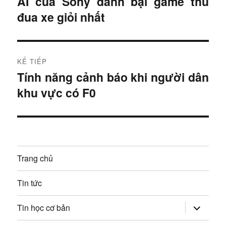
AI của Sony đánh bại game thủ
B
đua xe giỏi nhất
à
ề
i
u
t
r
h
KẾ TIẾP
ư
Tính năng cảnh báo khi người dân
B
ư
ớ
khu vực có F0
à
c
ớ
i
:
t
n
i
g
ế
Trang chủ
p
b
:
Tin tức
à
mở
i
Tin học cơ bản
rộng
trình