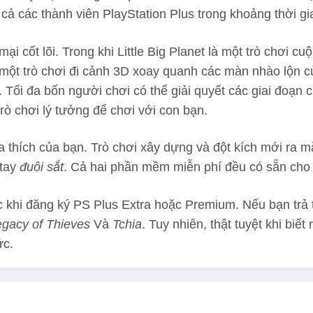
t cả các thành viên PlayStation Plus trong khoảng thời g
 cốt lõi. Trong khi Little Big Planet là một trò chơi
à một trò chơi đi cảnh 3D xoay quanh các màn nhào lộn c
 Tối đa bốn người chơi có thể giải quyết các giai đoạn 
trò chơi lý tưởng để chơi với con bạn.
 thích của bạn. Trò chơi xây dựng và đột kích mới ra 
 tay
đuôi sắt
. Cả hai phần mềm miễn phí đều có sẵn cho
c khi đăng ký PS Plus Extra hoặc Premium. Nếu bạn trả
egacy of Thieves
Và
Tchia
. Tuy nhiên, thật tuyệt khi bi
ức.