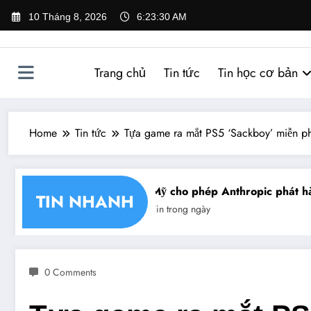
Skip
10 Tháng 8, 2026
6:23:30 AM
to
content
Trang chủ
Tin tức
Tin học cơ bản
Home
Tin tức
Tựa game ra mắt PS5 ‘Sackboy’ miễn phí
ng nhận chéo chữ ký số
Mỹ cho phép Anthropic phát hàn
TIN NHANH
Tin trong ngày
0 Comments