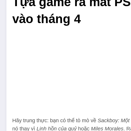
Tựa game ra mắt PS5
vào tháng 4
Hãy trung thực: bạn có thể tò mò về
Sackboy: Một 
nó thay vì
Linh hồn của quỷ
hoặc
Miles Morales
. R