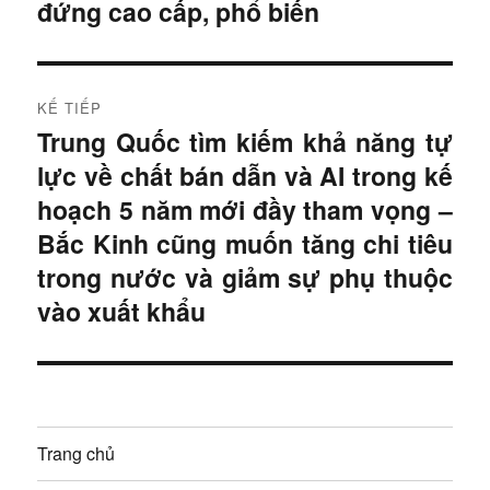
i
đứng cao cấp, phổ biến
u
t
r
h
ư
KẾ TIẾP
ư
ớ
Trung Quốc tìm kiếm khả năng tự
B
c
ớ
lực về chất bán dẫn và AI trong kế
à
:
i
hoạch 5 năm mới đầy tham vọng –
n
t
Bắc Kinh cũng muốn tăng chi tiêu
g
i
trong nước và giảm sự phụ thuộc
ế
b
vào xuất khẩu
p
à
:
i
v
Trang chủ
i