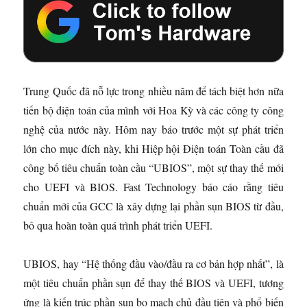
Trung Quốc đã nỗ lực trong nhiều năm để tách biệt hơn nữa
tiến bộ điện toán của mình với Hoa Kỳ và các công ty công
nghệ của nước này. Hôm nay báo trước một sự phát triển
lớn cho mục đích này, khi Hiệp hội Điện toán Toàn cầu đã
công bố tiêu chuẩn toàn cầu “UBIOS”, một sự thay thế mới
cho UEFI và BIOS. Fast Technology báo cáo rằng tiêu
chuẩn mới của GCC là xây dựng lại phần sụn BIOS từ đầu,
bỏ qua hoàn toàn quá trình phát triển UEFI.
UBIOS, hay “Hệ thống đầu vào/đầu ra cơ bản hợp nhất”, là
một tiêu chuẩn phần sụn để thay thế BIOS và UEFI, tương
ứng là kiến ​​trúc phần sụn bo mạch chủ đầu tiên và phổ biến