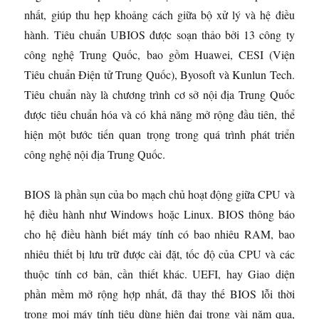
nhất, giúp thu hẹp khoảng cách giữa bộ xử lý và hệ điều
hành. Tiêu chuẩn UBIOS được soạn thảo bởi 13 công ty
công nghệ Trung Quốc, bao gồm Huawei, CESI (Viện
Tiêu chuẩn Điện tử Trung Quốc), Byosoft và Kunlun Tech.
Tiêu chuẩn này là chương trình cơ sở nội địa Trung Quốc
được tiêu chuẩn hóa và có khả năng mở rộng đầu tiên, thể
hiện một bước tiến quan trọng trong quá trình phát triển
công nghệ nội địa Trung Quốc.
BIOS là phần sụn của bo mạch chủ hoạt động giữa CPU và
hệ điều hành như Windows hoặc Linux. BIOS thông báo
cho hệ điều hành biết máy tính có bao nhiêu RAM, bao
nhiêu thiết bị lưu trữ được cài đặt, tốc độ của CPU và các
thuộc tính cơ bản, cần thiết khác. UEFI, hay Giao diện
phần mềm mở rộng hợp nhất, đã thay thế BIOS lỗi thời
trong mọi máy tính tiêu dùng hiện đại trong vài năm qua,