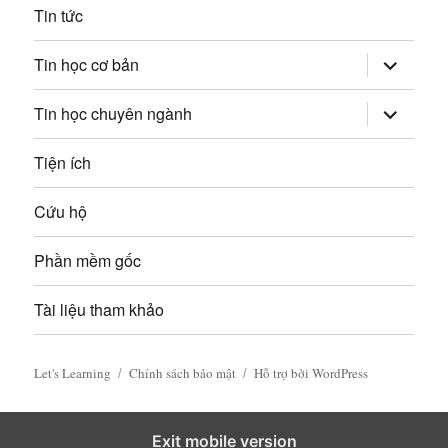
Tin tức
ế
mở
Tin học cơ bản
t
rộng
trình
đơn
mở
Tin học chuyên ngành
con
rộng
trình
đơn
Tiện ích
con
Cứu hộ
Phần mềm gốc
Tài liệu tham khảo
Let's Learning
Chính sách bảo mật
Hỗ trợ bởi WordPress
Exit mobile version