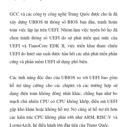
GCC và các công ty công nghệ Trung Quốc được cho là đã
xây dựng UBIOS từ thông số BIOS ban đầu, tránh hoàn
toàn việc lặp lại trên UEFI. Nhóm làm việc tuyên bố họ đã
chọn tránh thông số UEFI do sự phát triển quá mức của
UEFI và TianoCore EDK II, việc triển khai tham chiếu
UEFI do Intel sản xuất được hầu hết các nhà phát triển phần
cứng và phần mềm UEFI sử dụng phổ biến.
Các tính năng độc đáo của UBIOS so với UEFI bao gồm
hỗ trợ tăng cường cho các chiplet và các trường hợp sử
dụng điện toán không đồng nhất khác, chẳng hạn như bo
mạch chủ nhiều CPU có CPU không khớp, điều mà UEFI
gặp khó khăn hoặc không hỗ trợ. Nó cũng sẽ hỗ trợ tốt hơn
các kiến ​​trúc CPU không phải x86 như ARM, RISC-V và
LoongArch, hệ điều hành lớn đầu tiên của Trung Quốc.