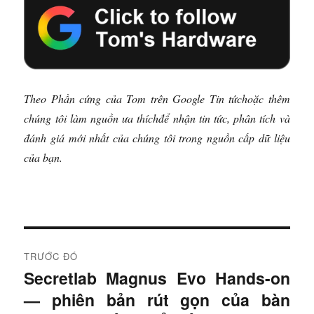
Theo
Phần cứng của Tom trên Google Tin tức
hoặc
thêm
chúng tôi làm nguồn ưa thích
để nhận tin tức, phân tích và
đánh giá mới nhất của chúng tôi trong nguồn cấp dữ liệu
của bạn.
Đ
TRƯỚC ĐÓ
i
Secretlab Magnus Evo Hands-on
B
— phiên bản rút gọn của bàn
à
ề