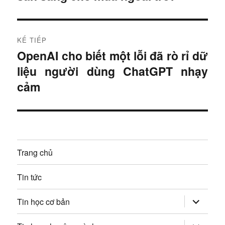
i
u
t
r
h
KẾ TIẾP
ư
OpenAI cho biết một lỗi đã rò rỉ dữ
B
ư
ớ
liệu người dùng ChatGPT nhạy
à
c
ớ
i
cảm
:
t
n
i
g
ế
p
b
Trang chủ
:
à
Tin tức
i
mở
Tin học cơ bản
v
rộng
trình
đơn
mở