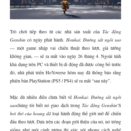
Trò chơi tiếp theo từ các nhà sản xuất của
Tác động
Genshin
có ngày phát hành.
Honkai: Đường sắt ngôi sao
— một game nhập vai chiến thuật theo lượt, giả tưởng
không gian, — sẽ ra mắt vào ngày 26 tháng 4. Ngoài tính
khả dụng trên PC và thiết bị di động đã được công bố trước
đó, nhà phát triển HoYoverse hôm nay đã thông báo rằng
phiên bản PlayStation (PS5 / PS4) sẽ ra mắt “sau này”.
Mặc dù nhiều điều chưa biết về
Honkai: Đường sắt ngôi
sao
chúng tôi biết nó giao dịch trong
Tác động Genshin
‘S
hơi thở của hoang dã
loại hành động thế giới mở để chiến
đấu theo lượt. Dựa trên các đoạn giới thiệu của nó, nó trông
giống như một cảnh tượng thị giác với phong cách nghệ