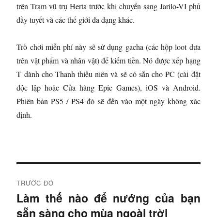
trên Trạm vũ trụ Herta trước khi chuyển sang Jarilo-VI phủ
đầy tuyết và các thế giới đa dạng khác.
Trò chơi miễn phí này sẽ sử dụng gacha (các hộp loot dựa
trên vật phẩm và nhân vật) để kiếm tiền. Nó được xếp hạng
T dành cho Thanh thiếu niên và sẽ có sẵn cho PC (cài đặt
độc lập hoặc Cửa hàng Epic Games), iOS và Android.
Phiên bản PS5 / PS4 đó sẽ đến vào một ngày không xác
định.
Đ
TRƯỚC ĐÓ
i
Làm thế nào để nướng của bạn
B
sẵn sàng cho mùa ngoài trời
à
ề