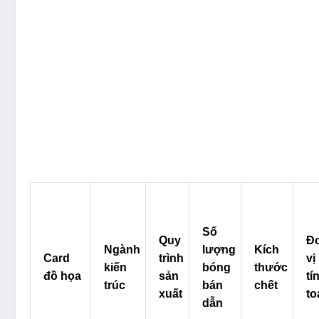
Số
Quy
Đ
Ngành
lượng
Kích
Card
trình
vị
kiến ​​​​
bóng
thước
đồ họa
sản
tí
trúc
bán
chết
xuất
to
dẫn