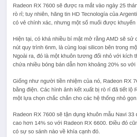
Radeon RX 7600 sẽ được ra mắt vào ngày 25 tháng 
rò rỉ; tuy nhiên, hãng tin HD Tecnología của Argen
có vẻ chính xác, nhưng một số muối được khuyến ng
Hiện tại, có khá nhiều bí mật mở rằng AMD sẽ sử
nút quy trình 6nm, là cùng loại silicon bên tro
Ngoài ra, đó là một khuôn tương đối nhỏ với kích
chứa nhiều bóng bán dẫn hơn khoảng 20% ​​so với 
Giống như người tiền nhiệm của nó, Radeon RX 760
bằng điện. Các hình ảnh kết xuất bị rò rỉ đã tiết
một lựa chọn chắc chắn cho các hệ thống nhỏ gọn
Radeon RX 7600 sẽ tận dụng khuôn mẫu Navi 33 đầy
cao hơn 14% so với Radeon RX 6600. Điều đó cũng
có sự so sánh nào về khía cạnh đó.