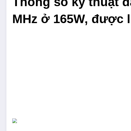
Thông số kỹ thuật đầ
MHz ở 165W, được li