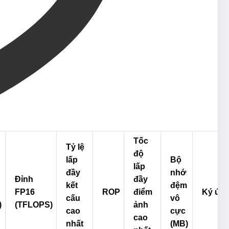
Tốc
Tỷ lệ
độ
lấp
Bộ
lấp
đầy
nhớ
Đỉnh
đầy
kết
đệm
FP16
ROP
điểm
Ký ức
cấu
vô
)
(TFLOPS)
ảnh
cao
cực
cao
nhất
(MB)