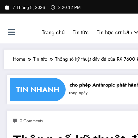
Skip
7 Tháng 8, 2026
2:20:13 PM
to
content
Trang chủ
Tin tức
Tin học cơ bản
Home
Tin tức
Thông số kỹ thuật đầy đủ của RX 7600 b
hận chéo chữ ký số
Mỹ cho phép Anthropic phát hành gi
TIN NHANH
Tin trong ngày
0 Comments