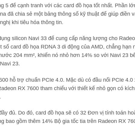
5 để cạnh tranh với các card đồ họa tốt nhất. Phần lớ
tina đã chia sẻ một bảng thông số kỹ thuật để giúp điền 
hị khi tiêu hóa thông tin.
 dụng silicon Navi 33 để cung cấp năng lượng cho Rade
ng một số card đồ họa RDNA 3 di động của AMD, chẳng 
 thước 204 mm², khiến nó nhỏ hơn 14% so với Navi 23 b
Navi 23.
0 hỗ trợ chuẩn PCIe 4.0. Mặc dù có đầu nối PCIe 4.0 x
 lộ Radeon RX 7600 tham chiếu với thiết kế nhỏ gọn có k
.
 đủ. Do đó, card đồ họa sẽ có 32 Đơn vị tính toán hoặ
 bao gồm thêm 14% Bộ gia tốc tia trên Radeon RX 7600