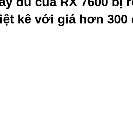
y đủ của RX 7600 bị rò
ệt kê với giá hơn 300 