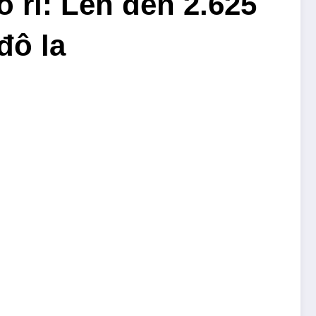
 rỉ: Lên đến 2.625
đô la