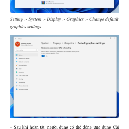
Setting
>
System
>
Display
>
Graphics
>
Change default
graphics settings
– Sau khi hoàn tất, người dùng có thể đóng ứng dụng Cài