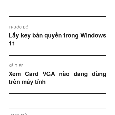
Đ
TRƯỚC ĐÓ
i
Lấy key bản quyền trong Windows
B
11
à
ề
i
u
t
r
h
KẾ TIẾP
ư
Xem Card VGA nào đang dùng
B
ư
ớ
trên máy tính
à
c
ớ
i
:
t
n
i
g
ế