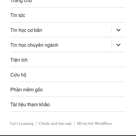
Trang chủ
p
b
:
Tin tức
à
mở
i
Tin học cơ bản
rộng
trình
v
đơn
mở
Tin học chuyên ngành
con
rộng
trình
i
đơn
Tiện ích
con
ế
Cứu hộ
t
Phần mềm gốc
Tài liệu tham khảo
Let's Learning
Chính sách bảo mật
Hỗ trợ bởi WordPress