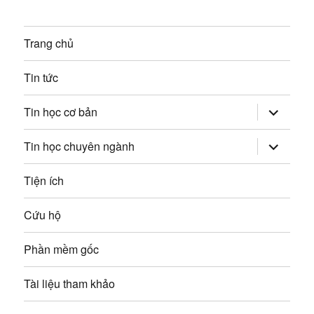
t
Trang chủ
Tin tức
mở
Tin học cơ bản
rộng
trình
đơn
mở
Tin học chuyên ngành
con
rộng
trình
đơn
Tiện ích
con
Cứu hộ
Phần mềm gốc
Tài liệu tham khảo