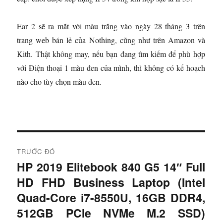
Ear 2 sẽ ra mắt với màu trắng vào ngày 28 tháng 3 trên
trang web bán lẻ của Nothing, cũng như trên Amazon và
Kith. Thật không may, nếu bạn đang tìm kiếm để phù hợp
với Điện thoại 1 màu đen của mình, thì không có kế hoạch
nào cho tùy chọn màu đen.
Đ
TRƯỚC ĐÓ
i
HP 2019 Elitebook 840 G5 14″ Full
B
HD FHD Business Laptop (Intel
à
ề
i
Quad-Core i7-8550U, 16GB DDR4,
u
t
512GB PCIe NVMe M.2 SSD)
r