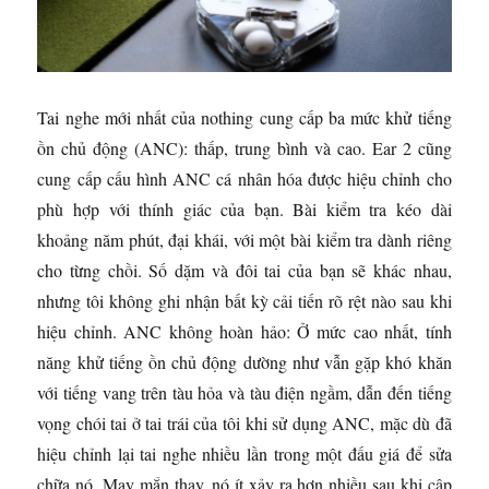
Tai nghe mới nhất của nothing cung cấp ba mức khử tiếng
ồn chủ động (ANC): thấp, trung bình và cao. Ear 2 cũng
cung cấp cấu hình ANC cá nhân hóa được hiệu chỉnh cho
phù hợp với thính giác của bạn. Bài kiểm tra kéo dài
khoảng năm phút, đại khái, với một bài kiểm tra dành riêng
cho từng chồi. Số dặm và đôi tai của bạn sẽ khác nhau,
nhưng tôi không ghi nhận bất kỳ cải tiến rõ rệt nào sau khi
hiệu chỉnh. ANC không hoàn hảo: Ở mức cao nhất, tính
năng khử tiếng ồn chủ động dường như vẫn gặp khó khăn
với tiếng vang trên tàu hỏa và tàu điện ngầm, dẫn đến tiếng
vọng chói tai ở tai trái của tôi khi sử dụng ANC, mặc dù đã
hiệu chỉnh lại tai nghe nhiều lần trong một đấu giá để sửa
chữa nó. May mắn thay, nó ít xảy ra hơn nhiều sau khi cập