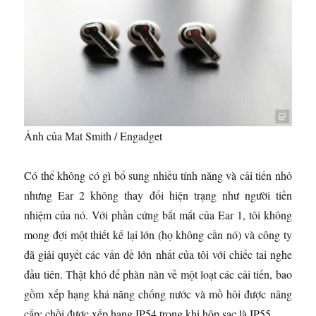
Ảnh của Mat Smith / Engadget
Có thể không có gì bổ sung nhiều tính năng và cải tiến nhỏ
nhưng Ear 2 không thay đổi hiện trạng như người tiền
nhiệm của nó. Với phần cứng bắt mắt của Ear 1, tôi không
mong đợi một thiết kế lại lớn (họ không cần nó) và công ty
đã giải quyết các vấn đề lớn nhất của tôi với chiếc tai nghe
đầu tiên. Thật khó để phàn nàn về một loạt các cải tiến, bao
gồm xếp hạng khả năng chống nước và mồ hôi được nâng
cấp: chồi được xếp hạng IP54 trong khi hộp sạc là IP55.