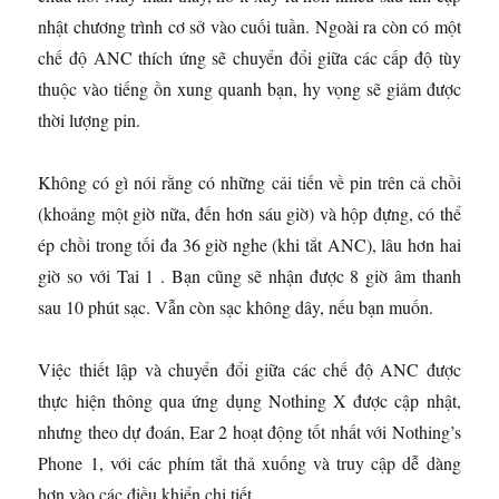
nhật chương trình cơ sở vào cuối tuần. Ngoài ra còn có một
chế độ ANC thích ứng sẽ chuyển đổi giữa các cấp độ tùy
thuộc vào tiếng ồn xung quanh bạn, hy vọng sẽ giảm được
thời lượng pin.
Không có gì nói rằng có những cải tiến về pin trên cả chồi
(khoảng một giờ nữa, đến hơn sáu giờ) và hộp đựng, có thể
ép chồi trong tối đa 36 giờ nghe (khi tắt ANC), lâu hơn hai
giờ so với Tai 1 . Bạn cũng sẽ nhận được 8 giờ âm thanh
sau 10 phút sạc. Vẫn còn sạc không dây, nếu bạn muốn.
Việc thiết lập và chuyển đổi giữa các chế độ ANC được
thực hiện thông qua ứng dụng Nothing X được cập nhật,
nhưng theo dự đoán, Ear 2 hoạt động tốt nhất với Nothing’s
Phone 1, với các phím tắt thả xuống và truy cập dễ dàng
hơn vào các điều khiển chi tiết.