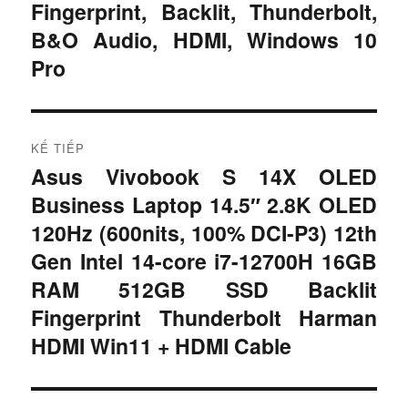
h
Fingerprint, Backlit, Thunderbolt,
ư
B&O Audio, HDMI, Windows 10
ư
ớ
Pro
c
ớ
:
n
KẾ TIẾP
g
Asus Vivobook S 14X OLED
B
b
Business Laptop 14.5″ 2.8K OLED
à
i
120Hz (600nits, 100% DCI-P3) 12th
à
t
Gen Intel 14-core i7-12700H 16GB
i
i
RAM 512GB SSD Backlit
ế
v
Fingerprint Thunderbolt Harman
p
HDMI Win11 + HDMI Cable
i
:
ế