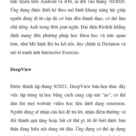
trực tuyến trên Android và iOS, ra đời vào tháng 10/2020.
Ứng dụng được thiết kế theo mô hình khung năng lực giúp
người dùng đi từ cấp độ cơ bản đến thành thạo, có thể làm
chủ tiếng Anh trong thời gian ngắn. Đại diện Riolish khẳng
định mang đến phương pháp học khoa học và trực quan
hơn, như Mô hình Bộ ba kết nối, đọc chính tả Dictation và
mô tả tranh ảnh Interactive Exercise.
DeepView
Được thành lập tháng 9/2021, DeepView hứa hẹn thúc đẩy
việc tập trung tự học bằng cách cung cấp nút “ảo”, có thể
dán lên mọi website video học liệu dưới dạng extension.
Người dùng sẽ nhận câu hỏi để trả lời, nhận điểm thưởng và
đổi thành quà tặng hoặc bất cứ thứ gì, từ đó biết được bản
thân đang hiểu nội dung tới đâu. Ứng dụng có thể áp dụng