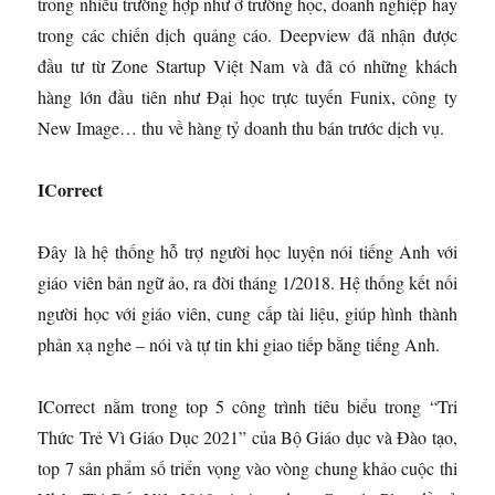
trong nhiều trường hợp như ở trường học, doanh nghiệp hay
trong các chiến dịch quảng cáo. Deepview đã nhận được
đầu tư từ Zone Startup Việt Nam và đã có những khách
hàng lớn đầu tiên như Đại học trực tuyến Funix, công ty
New Image… thu về hàng tỷ doanh thu bán trước dịch vụ.
ICorrect
Đây là hệ thống hỗ trợ người học luyện nói tiếng Anh với
giáo viên bản ngữ ảo, ra đời tháng 1/2018. Hệ thống kết nối
người học với giáo viên, cung cấp tài liệu, giúp hình thành
phản xạ nghe – nói và tự tin khi giao tiếp bằng tiếng Anh.
ICorrect nằm trong top 5 công trình tiêu biểu trong “Tri
Thức Trẻ Vì Giáo Dục 2021” của Bộ Giáo dục và Đào tạo,
top 7 sản phẩm số triển vọng vào vòng chung khảo cuộc thi