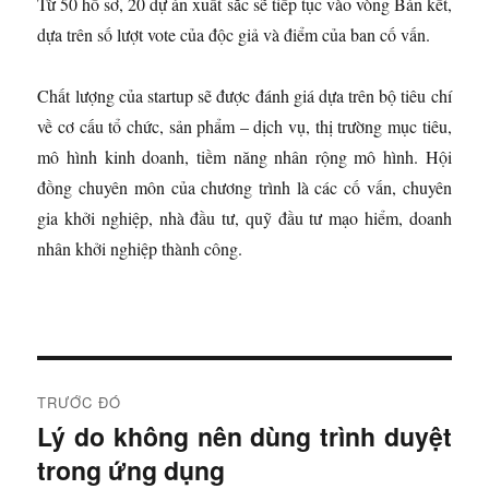
Từ 50 hồ sơ, 20 dự án xuất sắc sẽ tiếp tục vào vòng Bán kết,
dựa trên số lượt vote của độc giả và điểm của ban cố vấn.
Chất lượng của startup sẽ được đánh giá dựa trên bộ tiêu chí
về cơ cấu tổ chức, sản phẩm – dịch vụ, thị trường mục tiêu,
mô hình kinh doanh, tiềm năng nhân rộng mô hình. Hội
đồng chuyên môn của chương trình là các cố vấn, chuyên
gia khởi nghiệp, nhà đầu tư, quỹ đầu tư mạo hiểm, doanh
nhân khởi nghiệp thành công.
Đ
TRƯỚC ĐÓ
i
Lý do không nên dùng trình duyệt
B
trong ứng dụng
à
ề