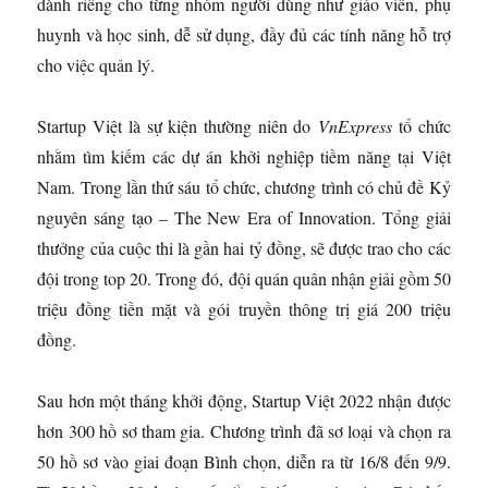
dành riêng cho từng nhóm người dùng như giáo viên, phụ
huynh và học sinh, dễ sử dụng, đầy đủ các tính năng hỗ trợ
cho việc quản lý.
Startup Việt là sự kiện thường niên do
VnExpress
tổ chức
nhằm tìm kiếm các dự án khởi nghiệp tiềm năng tại Việt
Nam. Trong lần thứ sáu tổ chức, chương trình có chủ đề Kỷ
nguyên sáng tạo – The New Era of Innovation. Tổng giải
thưởng của cuộc thi là gần hai tỷ đồng, sẽ được trao cho các
đội trong top 20. Trong đó, đội quán quân nhận giải gồm 50
triệu đồng tiền mặt và gói truyền thông trị giá 200 triệu
đồng.
Sau hơn một tháng khởi động, Startup Việt 2022 nhận được
hơn 300 hồ sơ tham gia. Chương trình đã sơ loại và chọn ra
50 hồ sơ vào giai đoạn Bình chọn, diễn ra từ 16/8 đến 9/9.