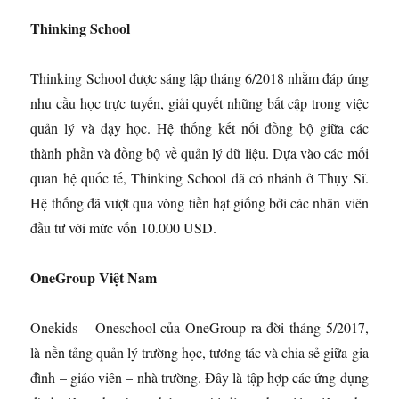
Thinking School
Thinking School được sáng lập tháng 6/2018 nhằm đáp ứng
nhu cầu học trực tuyến, giải quyết những bất cập trong việc
quản lý và dạy học. Hệ thống kết nối đồng bộ giữa các
thành phần và đồng bộ về quản lý dữ liệu. Dựa vào các mối
quan hệ quốc tế, Thinking School đã có nhánh ở Thụy Sĩ.
Hệ thống đã vượt qua vòng tiền hạt giống bởi các nhân viên
đầu tư với mức vốn 10.000 USD.
OneGroup Việt Nam
Onekids – Oneschool của OneGroup ra đời tháng 5/2017,
là nền tảng quản lý trường học, tương tác và chia sẻ giữa gia
đình – giáo viên – nhà trường. Đây là tập hợp các ứng dụng