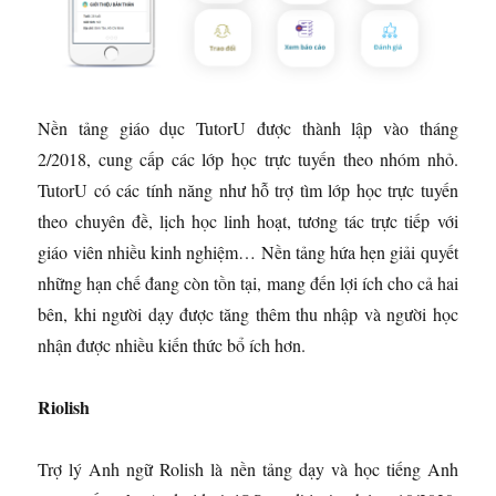
Nền tảng giáo dục TutorU được thành lập vào tháng
2/2018, cung cấp các lớp học trực tuyến theo nhóm nhỏ.
TutorU có các tính năng như hỗ trợ tìm lớp học trực tuyến
theo chuyên đề, lịch học linh hoạt, tương tác trực tiếp với
giáo viên nhiều kinh nghiệm… Nền tảng hứa hẹn giải quyết
những hạn chế đang còn tồn tại, mang đến lợi ích cho cả hai
bên, khi người dạy được tăng thêm thu nhập và người học
nhận được nhiều kiến thức bổ ích hơn.
Riolish
Trợ lý Anh ngữ Rolish là nền tảng dạy và học tiếng Anh