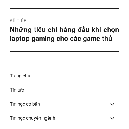
i
u
t
r
h
KẾ TIẾP
ư
Những tiêu chí hàng đầu khi chọn
B
ư
ớ
laptop gaming cho các game thủ
à
c
ớ
i
:
t
n
i
g
ế
Trang chủ
p
b
:
Tin tức
à
mở
i
Tin học cơ bản
rộng
trình
v
đơn
mở
Tin học chuyên ngành
con
rộng
trình
i