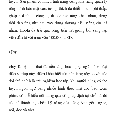
tuyến. Sản phẩm có nhiều tính năng cùng khả năng quản lý
rộng, tính bảo mật cao, tương thích đa thiết bị, chi phí thấp,
ghép nối nhiều công cụ từ các nền tảng khác nhau, đồng
thời đáp ứng nhu cầu xây dựng thương hiệu riêng của cá
nhân. Hoola đã trải qua vòng tiền hạt giống bởi sáng lập
viên đầu tư với mức vốn 100.000 USD.
eJoy
eJoy là hệ sinh thái đa nền tảng học ngoại ngữ. Theo đại
diện startup này, điểm khác biệt của nền tảng này so với các
đối thủ chính là trải nghiệm học tập, khi người dùng có thể
luyện ngôn ngữ bằng nhiều hình thức như đọc báo, xem
phim, có thể hiểu nội dung qua công cụ dịch tại chỗ, từ đó
có thể thành thạo bốn kỹ năng của tiếng Anh gồm nghe,
nói, đọc và viết.