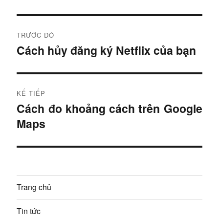
Đ
TRƯỚC ĐÓ
i
Cách hủy đăng ký Netflix của bạn
B
à
ề
i
u
t
KẾ TIẾP
r
h
Cách đo khoảng cách trên Google
B
ư
Maps
à
ư
ớ
i
c
ớ
t
:
i
n
ế
Trang chủ
g
p
:
b
Tin tức