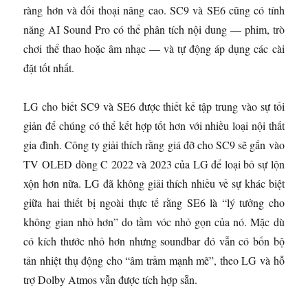
ràng hơn và đối thoại nâng cao. SC9 và SE6 cũng có tính
năng AI Sound Pro có thể phân tích nội dung — phim, trò
chơi thể thao hoặc âm nhạc — và tự động áp dụng các cài
đặt tốt nhất.
LG cho biết SC9 và SE6 được thiết kế tập trung vào sự tối
giản để chúng có thể kết hợp tốt hơn với nhiều loại nội thất
gia đình. Công ty giải thích rằng giá đỡ cho SC9 sẽ gắn vào
TV OLED dòng C 2022 và 2023 của LG để loại bỏ sự lộn
xộn hơn nữa. LG đã không giải thích nhiều về sự khác biệt
giữa hai thiết bị ngoài thực tế rằng SE6 là “lý tưởng cho
không gian nhỏ hơn” do tầm vóc nhỏ gọn của nó. Mặc dù
có kích thước nhỏ hơn nhưng soundbar đó vẫn có bốn bộ
tản nhiệt thụ động cho “âm trầm mạnh mẽ”, theo LG và hỗ
trợ Dolby Atmos vẫn được tích hợp sẵn.