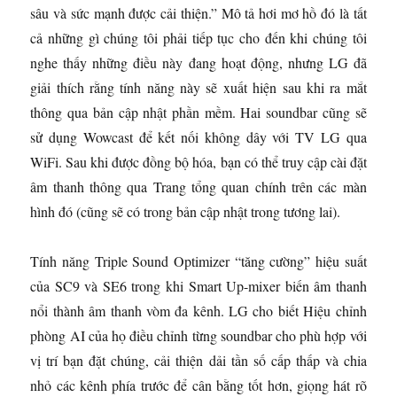
sâu và sức mạnh được cải thiện.” Mô tả hơi mơ hồ đó là tất
cả những gì chúng tôi phải tiếp tục cho đến khi chúng tôi
nghe thấy những điều này đang hoạt động, nhưng LG đã
giải thích rằng tính năng này sẽ xuất hiện sau khi ra mắt
thông qua bản cập nhật phần mềm. Hai soundbar cũng sẽ
sử dụng Wowcast để kết nối không dây với TV LG qua
WiFi. Sau khi được đồng bộ hóa, bạn có thể truy cập cài đặt
âm thanh thông qua Trang tổng quan chính trên các màn
hình đó (cũng sẽ có trong bản cập nhật trong tương lai).
Tính năng Triple Sound Optimizer “tăng cường” hiệu suất
của SC9 và SE6 trong khi Smart Up-mixer biến âm thanh
nổi thành âm thanh vòm đa kênh. LG cho biết Hiệu chỉnh
phòng AI của họ điều chỉnh từng soundbar cho phù hợp với
vị trí bạn đặt chúng, cải thiện dải tần số cấp thấp và chia
nhỏ các kênh phía trước để cân bằng tốt hơn, giọng hát rõ