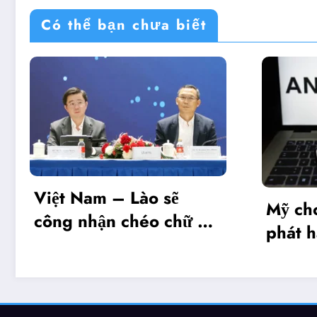
Có thể bạn chưa biết
o sẽ
Mỹ cho phép Anthropic
o chữ ký
phát hành giới hạn mô
hình Mythos 5