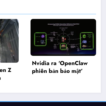
 ra ‘OpenClaw
Khai mạc Diễn đà
bản bảo mật’
Make in Viet Na
2025