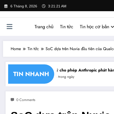
Skip
6 Tháng 8, 2026
3:21:21 AM
to
content
Trang chủ
Tin tức
Tin học cơ bản
Home
Tin tức
SoC dựa trên Nuvia đầu tiên của Qual
 nhận chéo chữ ký số
Mỹ cho phép Anthropic phát hành 
TIN NHANH
Tin trong ngày
0 Comments