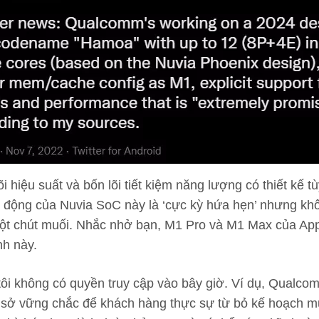
i hiệu suất và bốn lõi tiết kiệm năng lượng có thiết kế 
t động của Nuvia SoC này là ‘cực kỳ hứa hẹn’ nhưng kh
một chút muối. Nhắc nhở bạn, M1 Pro và M1 Max của Apple
nh này.
tôi không có quyền truy cập vào bây giờ. Ví dụ, Qualco
ơ sở vững chắc để khách hàng thực sự từ bỏ kế hoạch m