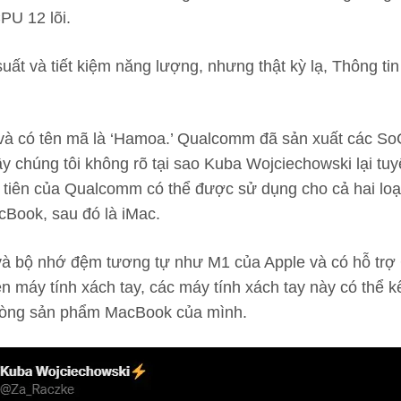
PU 12 lõi.
suất và tiết kiệm năng lượng, nhưng thật kỳ lạ, Thông t
ix và có tên mã là ‘Hamoa.’ Qualcomm đã sản xuất các 
 chúng tôi không rõ tại sao Kuba Wojciechowski lại tuyê
ầu tiên của Qualcomm có thể được sử dụng cho cả hai lo
cBook, sau đó là iMac.
à bộ nhớ đệm tương tự như M1 của Apple và có hỗ trợ
n máy tính xách tay, các máy tính xách tay này có thể k
 dòng sản phẩm MacBook của mình.