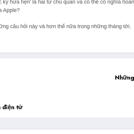
ực kỳ hứa hẹn’ là hai từ chủ quan và có thể có nghĩa ho
a Apple?
hững câu hỏi này và hơn thế nữa trong những tháng tới.
Những 
 điện tử