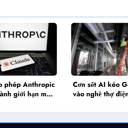
Nvidia
Cơn sốt AI kéo Gen Z
phiên 
vào nghề thợ điện