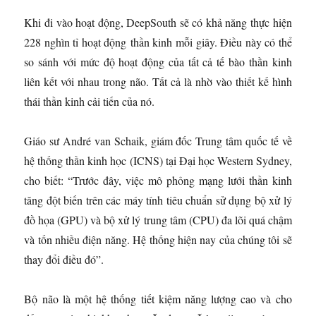
Khi đi vào hoạt động, DeepSouth sẽ có khả năng thực hiện
228 nghìn tỉ hoạt động thần kinh mỗi giây. Điều này có thể
so sánh với mức độ hoạt động của tất cả tế bào thần kinh
liên kết với nhau trong não. Tất cả là nhờ vào thiết kế hình
thái thần kinh cải tiến của nó.
Giáo sư André van Schaik, giám đốc Trung tâm quốc tế về
hệ thống thần kinh học (ICNS) tại Đại học Western Sydney,
cho biết: “Trước đây, việc mô phỏng mạng lưới thần kinh
tăng đột biến trên các máy tính tiêu chuẩn sử dụng bộ xử lý
đồ họa (GPU) và bộ xử lý trung tâm (CPU) đa lõi quá chậm
và tốn nhiều điện năng. Hệ thống hiện nay của chúng tôi sẽ
thay đổi điều đó”.
Bộ não là một hệ thống tiết kiệm năng lượng cao và cho