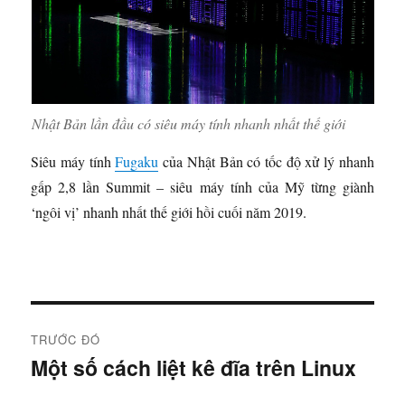
Nhật Bản lần đầu có siêu máy tính nhanh nhất thế giới
Siêu máy tính
Fugaku
của Nhật Bản có tốc độ xử lý nhanh
gấp 2,8 lần Summit – siêu máy tính của Mỹ từng giành
‘ngôi vị’ nhanh nhất thế giới hồi cuối năm 2019.
Đ
TRƯỚC ĐÓ
i
Một số cách liệt kê đĩa trên Linux
B
à
ề