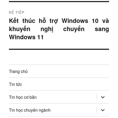
i
u
t
KẾ TIẾP
r
h
Kết thúc hỗ trợ Windows 10 và
B
ư
khuyến nghị chuyển sang
à
ư
ớ
i
Windows 11
c
ớ
t
:
i
n
ế
g
p
Trang chủ
:
b
Tin tức
à
mở
i
Tin học cơ bản
rộng
trình
v
đơn
mở
Tin học chuyên ngành
con
rộng
trình