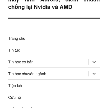
c
ớ
i
chống lại Nvidia và AMD
:
t
n
i
g
ế
p
b
Trang chủ
:
à
Tin tức
i
mở
Tin học cơ bản
v
rộng
trình
đơn
mở
Tin học chuyên ngành
i
con
rộng
trình
đơn
ế
Tiện ích
con
t
Cứu hộ