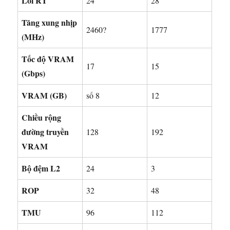
Lõi RT
24
28
Tăng xung nhịp
2460?
1777
(MHz)
Tốc độ VRAM
17
15
(Gbps)
VRAM (GB)
số 8
12
Chiều rộng
đường truyền
128
192
VRAM
Bộ đệm L2
24
3
ROP
32
48
TMU
96
112