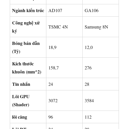
Ngành kiến ​​​​trúc
AD107
GA106
Công nghệ xử
TSMC 4N
Samsung 8N
ký
Bóng bán dẫn
18,9
12,0
(Tỷ)
Kích thước
158,7
276
khuôn (mm^2)
Tin nhắn
24
28
Lõi GPU
3072
3584
(Shader)
lõi căng
96
112