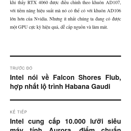
khi thấy RTX 4060 được điều chỉnh theo khuôn AD107,
với tiềm năng hiệu suất mà nó có thể có với khuôn AD106
lớn hơn của Nvidia. Nhưng ít nhất chúng ta đang có được
một GPU cực kỳ hiệu quả, dễ cấp nguồn và làm mát.
Đ
TRƯỚC ĐÓ
i
Intel nói về Falcon Shores Flub,
B
hợp nhất lộ trình Habana Gaudi
à
ề
i
u
t
r
h
KẾ TIẾP
ư
Intel cung cấp 10.000 lưỡi siêu
B
ư
ớ
máy tính Aurora, điểm chuẩn
à