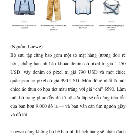
(Nguồn: Loewe)
Bộ sưu tập cũng bao gồm một số mặt hàng (tương đối) rẻ
hơn, chẳng hạn như áo khoác denim có pixel trị giá 1.450
USD, váy denim có pixel trị giá 790 USD và một chiếc
quần jean có pixel có giá 990 USD. Món đồ rẻ nhất là một
chiếc áo thun có họa tiết màu trắng với giá “chỉ” $590. Làm
một bộ trang phục đầy đủ từ bộ sưu tập sẽ dễ dàng tiêu tốn
của bạn hơn 9.000 đô la — và bạn vẫn cần tìm nguồn giày
và đồ lót.
Loewe cũng không bỏ bê bao bì. Khách hàng sẽ nhận được