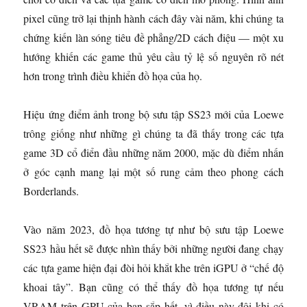
pixel cũng trở lại thịnh hành cách đây vài năm, khi chúng ta
chứng kiến ​​làn sóng tiêu đề phẳng/2D cách điệu — một xu
hướng khiến các game thủ yêu cầu tỷ lệ số nguyên rõ nét
hơn trong trình điều khiển đồ họa của họ.
Hiệu ứng điểm ảnh trong bộ sưu tập SS23 mới của Loewe
trông giống như những gì chúng ta đã thấy trong các tựa
game 3D cổ điển đầu những năm 2000, mặc dù điểm nhấn
ở góc cạnh mang lại một số rung cảm theo phong cách
Borderlands.
Vào năm 2023, đồ họa tương tự như bộ sưu tập Loewe
SS23 hầu hết sẽ được nhìn thấy bởi những người đang chạy
các tựa game hiện đại đòi hỏi khắt khe trên iGPU ở “chế độ
khoai tây”. Bạn cũng có thể thấy đồ họa tương tự nếu
VRAM trên GPU của bạn sắp hết, vì điều này đôi khi có