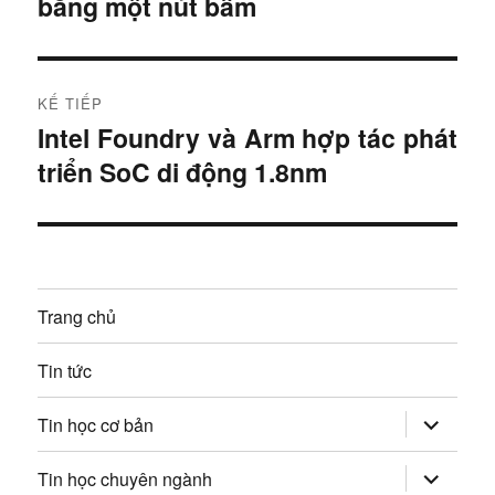
bằng một nút bấm
à
ề
i
u
t
r
h
KẾ TIẾP
ư
Intel Foundry và Arm hợp tác phát
B
ư
ớ
triển SoC di động 1.8nm
à
c
ớ
i
:
t
n
i
g
ế
Trang chủ
p
b
:
Tin tức
à
mở
i
Tin học cơ bản
rộng
trình
v
đơn
mở
Tin học chuyên ngành
con
rộng