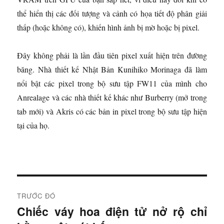
thể hiển thị các đối tượng và cảnh có họa tiết độ phân giải
thấp (hoặc không có), khiến hình ảnh bị mờ hoặc bị pixel.
Đây không phải là lần đầu tiên pixel xuất hiện trên đường
băng. Nhà thiết kế Nhật Bản Kunihiko Morinaga đã làm
nổi bật các pixel trong bộ sưu tập FW11 của mình cho
Anrealage và các nhà thiết kế khác như Burberry
(mở trong
tab mới)
và Akris có các bản in pixel trong bộ sưu tập hiện
tại của họ.
Đ
TRƯỚC ĐÓ
i
Chiếc váy hoa điện tử nở rộ chỉ
B