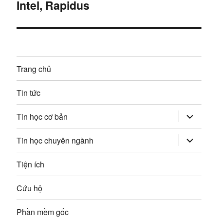
Intel, Rapidus
à
c
ớ
i
:
t
n
i
g
ế
Trang chủ
p
b
:
Tin tức
à
mở
i
Tin học cơ bản
rộng
trình
v
đơn
mở
Tin học chuyên ngành
con
rộng
trình
i
đơn
Tiện ích
con
ế
Cứu hộ
t
Phần mềm gốc