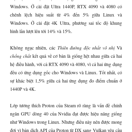
Windows. Ở cài đặt Ultra 1440P, RTX 4090 và 4080 có
chênh lệch hiệu suất từ ​​4% đến 5% giữa Linux và
Windows. Ở cài đặt 4K Ultra, phương sai tốc độ khung
hình lần lượt lên tới 14% và 15%.
Không ngạc nhiên, các
Thiên đường độc nhất vô nhị
Và
chồng chất
kết quả về cơ bản là giống hệt nhau giữa cả hai
hệ điều hành, với cả RTX 4090 và 4080, vì cả hai ứng dụng
đều có ứng dụng gốc cho Windows và Linux. Tốt nhất, có
sự khác biệt 1,5% giữa cả hai ứng dụng đo điểm chuẩn ở
1440P và 4K.
Lớp tương thích Proton của Steam rõ ràng là vấn đề chính
ngăn GPU dòng 40 của Nvidia đạt được hiệu năng giống
như Windows trong Linux. Nhưng điều này nên được mong
đợi vì bản dịch API của Proton từ DX sang Vulkan yêu cầu