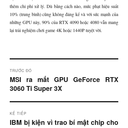
thêm chi phí xử lý. Dù bằng cách nào, mức phạt hiệu suất
10% (trung bình) cũng không đáng kể và với sức mạnh của
những GPU này, 90% của RTX 4090 hoặc 4080 vẫn mang
lại trải nghiệm chơi game 4K hoặc 1440P tuyệt vời.
Đ
TRƯỚC ĐÓ
i
MSI ra mắt GPU GeForce RTX
B
3060 Ti Super 3X
à
ề
i
u
t
r
h
KẾ TIẾP
ư
IBM bị kiện vì trao bí mật chip cho
B
ư
ớ