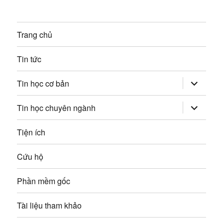
n
i
g
ế
Trang chủ
p
b
:
Tin tức
à
mở
i
Tin học cơ bản
rộng
trình
v
đơn
mở
Tin học chuyên ngành
con
rộng
trình
i
đơn
Tiện ích
con
ế
Cứu hộ
t
Phần mềm gốc
Tài liệu tham khảo