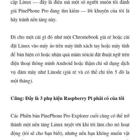
cập Linux — đây là điều mà một số người muốn tôi đánh
giá PinePhone Pro đang tìm kiếm — lời khuyên của tôi là
hãy tránh nền tảng này.
Đi cho một cái gì đó như một
Chromebook giá rẻ
hoặc cài
đặt Linux vào máy ảo trên máy tính xách tay hoặc máy tính
để bàn hiện có hoặc nhận
quả mâm xôi
cài đặt
thuật ngữ
trên
điện thoại thông minh Android hoặc thậm chí sử dụng dịch
vụ đám mây như
Linode
(giá rẻ và có thể chỉ tốn 5 đô la
một tháng).
Cũng:
Đây là 3 phụ kiện Raspberry Pi phải có của tôi
Các
Phiên bản PinePhone Pro Explorer
cuối cùng có thể trở
thành một nền tảng Linux tuyệt vời khi tôi làm cho nó hoạt
động (tôi sẽ cho bạn biết), nhưng nếu bạn không muốn vật