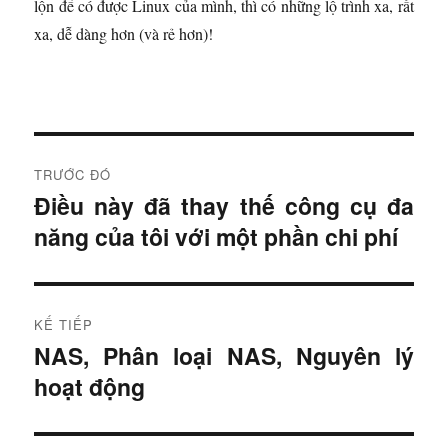
lộn để có được Linux của mình, thì có những lộ trình xa, rất
xa, dễ dàng hơn (và rẻ hơn)!
Đ
TRƯỚC ĐÓ
i
Điều này đã thay thế công cụ đa
B
năng của tôi với một phần chi phí
à
ề
i
u
t
r
h
KẾ TIẾP
ư
NAS, Phân loại NAS, Nguyên lý
B
ư
ớ
hoạt động
à
c
ớ
i
:
t