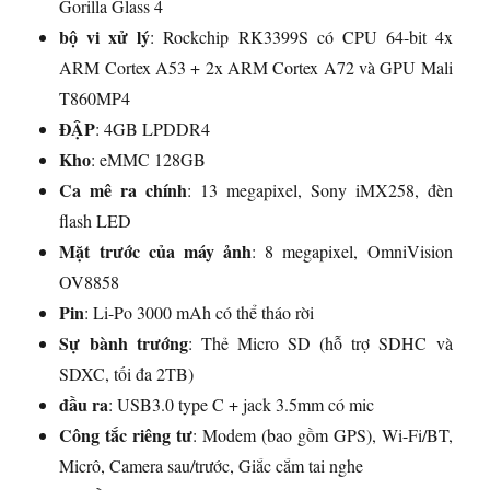
Gorilla Glass 4
bộ vi xử lý
: Rockchip RK3399S có CPU 64-bit 4x
ARM Cortex A53 + 2x ARM Cortex A72 và GPU Mali
T860MP4
ĐẬP
: 4GB LPDDR4
Kho
: eMMC 128GB
Ca mê ra chính
: 13 megapixel, Sony iMX258, đèn
flash LED
Mặt trước của máy ảnh
: 8 megapixel, OmniVision
OV8858
Pin
: Li-Po 3000 mAh có thể tháo rời
Sự bành trướng
: Thẻ Micro SD (hỗ trợ SDHC và
SDXC, tối đa 2TB)
đầu ra
: USB3.0 type C + jack 3.5mm có mic
Công tắc riêng tư
: Modem (bao gồm GPS), Wi-Fi/BT,
Micrô, Camera sau/trước, Giắc cắm tai nghe