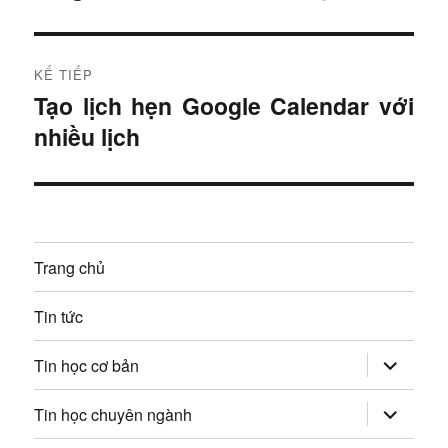
i
u
t
r
h
KẾ TIẾP
ư
Tạo lịch hẹn Google Calendar với
B
ư
ớ
nhiều lịch
à
c
ớ
i
:
t
n
i
g
ế
Trang chủ
p
b
:
Tin tức
à
mở
i
Tin học cơ bản
rộng
trình
v
đơn
mở
Tin học chuyên ngành
con
rộng
trình