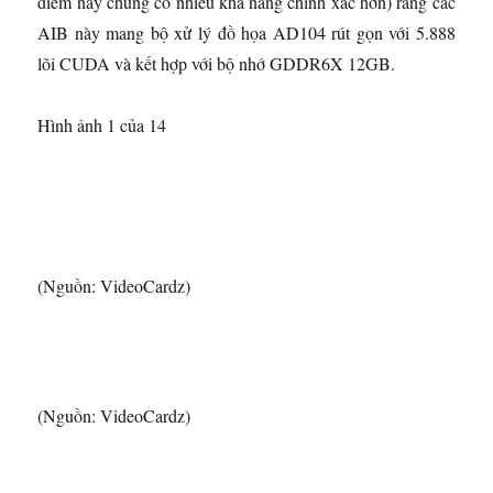
điểm này chúng có nhiều khả năng chính xác hơn) rằng các
AIB này mang bộ xử lý đồ họa AD104 rút gọn với 5.888
lõi CUDA và kết hợp với bộ nhớ GDDR6X 12GB.
Hình ảnh 1 của 14
(Nguồn: VideoCardz)
(Nguồn: VideoCardz)