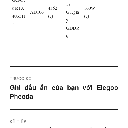
18
e RTX
4352
160W
AD106
GT/giâ
4060Ti
(?)
(?)
y
*
GDDR
6
Đ
TRƯỚC ĐÓ
i
Ghi dấu ấn của bạn với Elegoo
B
Phecda
à
ề
i
u
t
r
h
KẾ TIẾP
ư