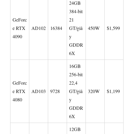
24GB
384-bit
GeForc
21
e RTX
AD102
16384
GT/giâ
450W
$1,599
4090
y
GDDR
6X
16GB
256-bit
GeForc
22,4
e RTX
AD103
9728
GT/giâ
320W
$1,199
4080
y
GDDR
6X
12GB