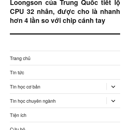
Loongson của Trung Quốc tiết lộ
B
ư
ớ
CPU 32 nhân, được cho là nhanh
à
c
ớ
i
hơn 4 lần so với chip cánh tay
:
t
n
i
g
ế
p
b
Trang chủ
:
à
Tin tức
i
mở
Tin học cơ bản
v
rộng
trình
đơn
mở
Tin học chuyên ngành
i
con
rộng
trình
đơn
ế
Tiện ích
con
t
Cứu hộ