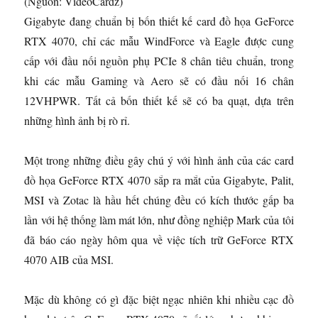
(Nguồn: VideoCardz)
Gigabyte đang chuẩn bị bốn thiết kế card đồ họa GeForce
RTX 4070, chỉ các mẫu WindForce và Eagle được cung
cấp với đầu nối nguồn phụ PCIe 8 chân tiêu chuẩn, trong
khi các mẫu Gaming và Aero sẽ có đầu nối 16 chân
12VHPWR. Tất cả bốn thiết kế sẽ có ba quạt, dựa trên
những hình ảnh bị rò rỉ.
Một trong những điều gây chú ý với hình ảnh của các card
đồ họa GeForce RTX 4070 sắp ra mắt của Gigabyte, Palit,
MSI và Zotac là hầu hết chúng đều có kích thước gấp ba
lần với hệ thống làm mát lớn, như đồng nghiệp Mark của tôi
đã báo cáo ngày hôm qua về việc tích trữ GeForce RTX
4070 AIB của MSI.
Mặc dù không có gì đặc biệt ngạc nhiên khi nhiều cạc đồ