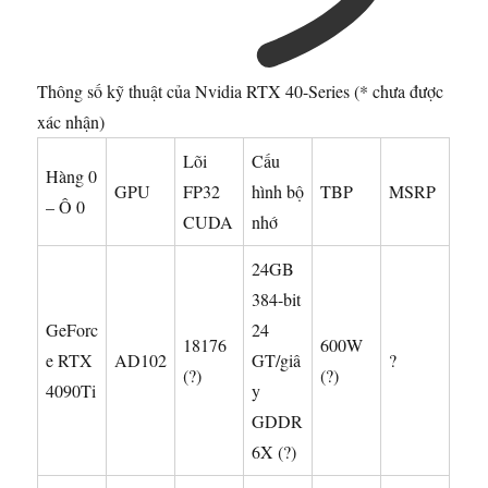
Thông số kỹ thuật của Nvidia RTX 40-Series (* chưa được
xác nhận)
Lõi
Cấu
Hàng 0
GPU
FP32
hình bộ
TBP
MSRP
– Ô 0
CUDA
nhớ
24GB
384-bit
GeForc
24
18176
600W
e RTX
AD102
GT/giâ
?
(?)
(?)
4090Ti
y
GDDR
6X (?)