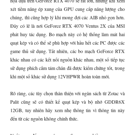
họa dựa trên GeForce RTX 4070 sẽ rất lớn, nhưng khi xem
xét tiềm năng ép xung của GPU cung cấp năng lượng cho
chúng, thì cũng hợp lý khi mong đợi các AIB nhỏ gọn hơn.
Đây có lẽ là nơi GeForce RTX 4070 Ventus 2X của MSI
phát huy tác dụng. Bo mạch này có hệ thống làm mát hai
quạt kép và có thể sẽ phù hợp với hầu hết các PC được các
game thủ sử dụng. Tất nhiên, các bo mạch GeForce RTX
khác nhau có các kết nối nguồn khác nhau, một số tiếp tục
sử dụng phích cắm tám chân đã được kiểm chứng tốt, trong
khi một số khác sử dụng 12VHPWR hoàn toàn mới.
Rõ ràng, các tùy chọn thân thiện với ngân sách từ Zotac và
Palit cũng sẽ có thiết kế quạt kép và bộ nhớ GDDR6X
12GB, tuy nhiên hãy xem nhẹ thông tin vì thông tin này
đến từ các nguồn không chính thức.