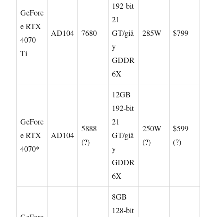
192-bit
GeForc
21
e RTX
AD104
7680
GT/giâ
285W
$799
4070
y
Ti
GDDR
6X
12GB
192-bit
GeForc
21
5888
250W
$599
e RTX
AD104
GT/giâ
(?)
(?)
(?)
4070*
y
GDDR
6X
8GB
128-bit
GeForc