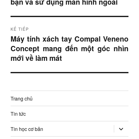
bạn và sử dụng màn hình ngoài
à
ề
i
u
t
r
h
KẾ TIẾP
ư
Máy tính xách tay Compal Veneno
B
ư
ớ
Concept mang đến một góc nhìn
à
c
ớ
i
mới về làm mát
:
t
n
i
g
ế
p
b
Trang chủ
:
à
Tin tức
i
mở
Tin học cơ bản
v
rộng
trình