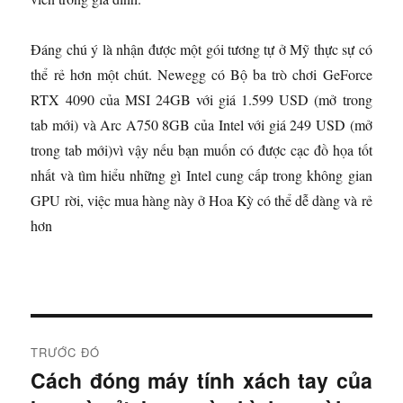
Đáng chú ý là nhận được một gói tương tự ở Mỹ thực sự có
thể rẻ hơn một chút. Newegg có Bộ ba trò chơi GeForce
RTX 4090 của MSI 24GB với giá 1.599 USD
(mở trong
tab mới)
và Arc A750 8GB của Intel với giá 249 USD
(mở
trong tab mới)
vì vậy nếu bạn muốn có được cạc đồ họa tốt
nhất và tìm hiểu những gì Intel cung cấp trong không gian
GPU rời, việc mua hàng này ở Hoa Kỳ có thể dễ dàng và rẻ
hơn
Đ
TRƯỚC ĐÓ
i
Cách đóng máy tính xách tay của
B