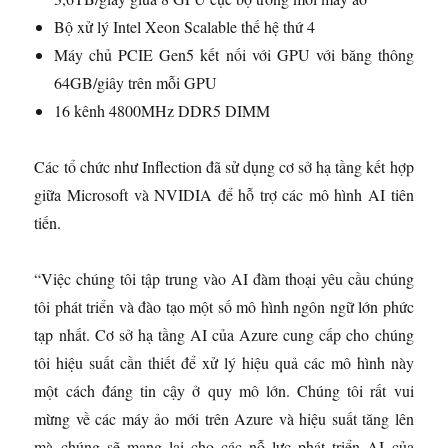
Bộ xử lý Intel Xeon Scalable thế hệ thứ 4
Máy chủ PCIE Gen5 kết nối với GPU với băng thông
64GB/giây trên mỗi GPU
16 kênh 4800MHz DDR5 DIMM
Các tổ chức như Inflection đã sử dụng cơ sở hạ tầng kết hợp
giữa Microsoft và NVIDIA để hỗ trợ các mô hình AI tiên
tiến.
“Việc chúng tôi tập trung vào AI đàm thoại yêu cầu chúng
tôi phát triển và đào tạo một số mô hình ngôn ngữ lớn phức
tạp nhất. Cơ sở hạ tầng AI của Azure cung cấp cho chúng
tôi hiệu suất cần thiết để xử lý hiệu quả các mô hình này
một cách đáng tin cậy ở quy mô lớn. Chúng tôi rất vui
mừng về các máy ảo mới trên Azure và hiệu suất tăng lên
mà chúng sẽ mang lại cho các nỗ lực phát triển AI của