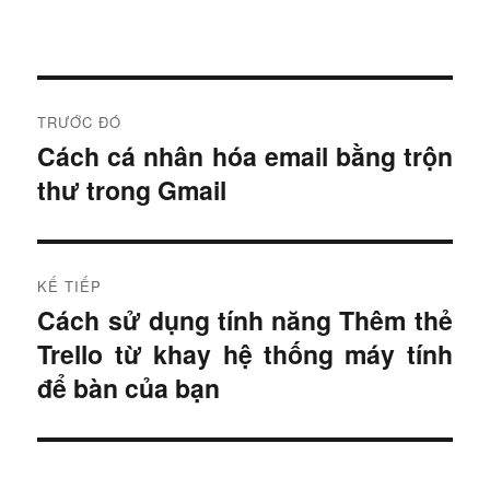
Đ
TRƯỚC ĐÓ
i
Cách cá nhân hóa email bằng trộn
B
thư trong Gmail
à
ề
i
u
t
r
h
KẾ TIẾP
ư
Cách sử dụng tính năng Thêm thẻ
B
ư
ớ
Trello từ khay hệ thống máy tính
à
c
ớ
i
để bàn của bạn
:
t
n
i
g
ế