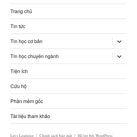
p
b
Trang chủ
:
à
Tin tức
i
mở
Tin học cơ bản
v
rộng
trình
đơn
mở
Tin học chuyên ngành
i
con
rộng
trình
đơn
ế
Tiện ích
con
t
Cứu hộ
Phần mềm gốc
Tài liệu tham khảo
Let's Learning
Chính sách bảo mật
Hỗ trợ bởi WordPress