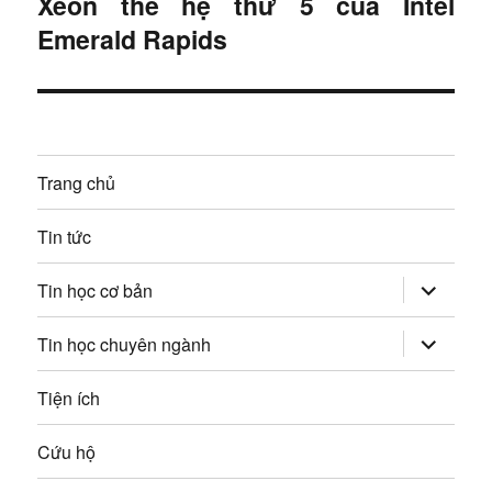
Xeon thế hệ thứ 5 của Intel
à
:
i
Emerald Rapids
n
t
g
i
ế
b
p
à
Trang chủ
:
i
Tin tức
v
mở
Tin học cơ bản
rộng
i
trình
đơn
mở
Tin học chuyên ngành
con
rộng
ế
trình
đơn
Tiện ích
t
con
Cứu hộ