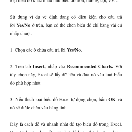
loại biểu đồ khác nhau như biểu đồ tròn, đường, cột, v.v…
Sử dụng ví dụ về định dạng có điều kiện cho câu trả
Yes/No
lời
ở trên, bạn có thể chèn biểu đồ chỉ bằng vài cú
nhấp chuột.
Yes/No.
1. Chọn các ô chứa câu trả lời
Insert,
Recommended Charts.
2. Trên tab
nhấp vào
Với
tùy chọn này, Excel sẽ lấy dữ liệu và đưa nó vào loại biểu
đồ phù hợp nhất.
OK
3. Nếu thích loại biểu đồ Excel tự động chọn, bấm
và
nó sẽ được chèn vào bảng tính.
Đây là cách dễ và nhanh nhất để tạo biểu đồ trong Excel.