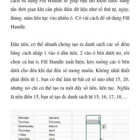
cách sử dụng Fill Handle sẽ giúp bạn tiết kiệm được hàng
tấn thời gian khi cần phải điền dữ liệu như số thứ tự, ngày,
tháng, năm liên tục vào nhiều ô. Có vài cách để sử dụng Fill
Handle.
Đầu tiên, có thể nhanh chóng tạo ra danh sách các số đếm
bằng cách nhập 1 vào ô đầu tiên, 2 vào ô bên dưới nó, rồi
chọn cả hai ô, Fill Handle xuất hiện, kéo xuống các ô bên
dưới cho đến khi đạt đến số mong muốn. Không nhất thiết
phải điền từ 1, bạn có thể làm từ bất cứ số nào như 15, 20,
nhưng nó chỉ có thể tạo ra một dãy số tiến, liên tục. Nghĩa
là nếu điền 15, bạn sẽ tạo đc danh sách từ 15, 16, 17, 18,…