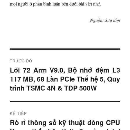
mọi người ở phần bình luận bên dưới bài viết nhé.
Nguồn: Sưu tầm
Đ
TRƯỚC ĐÓ
i
Lõi 72 Arm V9.0, Bộ nhớ đệm L3
B
117 MB, 68 Làn PCIe Thế hệ 5, Quy
à
ề
i
trình TSMC 4N & TDP 500W
u
t
r
h
ư
KẾ TIẾP
ư
ớ
Rò rỉ thông số kỹ thuật dòng CPU
B
c
ớ