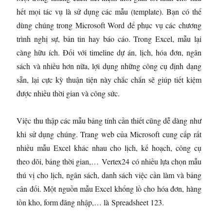
hết mọi tác vụ là sử dụng các mẫu (template). Bạn có thể
dùng chúng trong Microsoft Word để phục vụ các chương
trình nghị sự, bản tin hay báo cáo. Trong Excel, mẫu lại
càng hữu ích. Đối với timeline dự án, lịch, hóa đơn, ngân
sách và nhiều hơn nữa, lợi dụng những công cụ định dạng
sẵn, lại cực kỳ thuận tiện này chắc chắn sẽ giúp tiết kiệm
được nhiều thời gian và công sức.
Việc thu thập các mẫu bảng tính cần thiết cũng dễ dàng như
khi sử dụng chúng. Trang web của Microsoft cung cấp rất
nhiều mẫu Excel khác nhau cho lịch, kế hoạch, công cụ
theo dõi, bảng thời gian,… Vertex24 có nhiều lựa chọn mẫu
thú vị cho lịch, ngân sách, danh sách việc cần làm và bảng
cân đối. Một nguồn mẫu Excel khổng lồ cho hóa đơn, hàng
tồn kho, form đăng nhập,… là Spreadsheet 123.