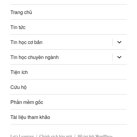
:
i
n
Trang chủ
ế
g
p
Tin tức
:
b
mở
Tin học cơ bản
rộng
à
trình
đơn
mở
Tin học chuyên ngành
con
i
rộng
trình
đơn
Tiện ích
v
con
i
Cứu hộ
ế
Phần mềm gốc
t
Tài liệu tham khảo
Let's Learning
Chính sách bảo mật
Hỗ trợ bởi WordPress