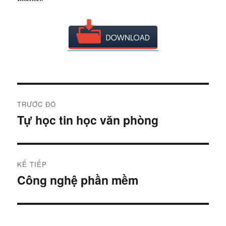
Đ
TRƯỚC ĐÓ
i
Tự học tin học văn phòng
B
à
ề
i
u
t
KẾ TIẾP
r
h
Công nghệ phần mềm
B
ư
à
ư
ớ
i
c
ớ
t