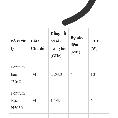
Đồng hồ
Bộ nhớ
bộ vi xử
Lõi /
cơ sở /
TDP
đệm
lý
Chủ đề
Tăng tốc
(W)
(MB)
(GHz)
Pentium
bạc
4/4
2.2/3.2
4
10
J5040
Pentium
Bạc
4/4
1.1/3.1
4
6
N5030