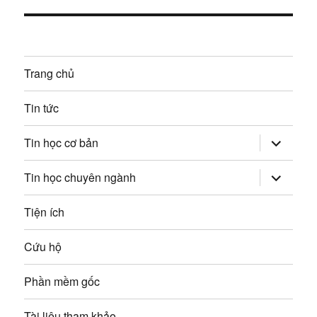
à
c
ớ
i
:
t
n
i
Trang chủ
g
ế
p
b
Tin tức
:
à
mở
Tin học cơ bản
rộng
trình
i
đơn
mở
Tin học chuyên ngành
con
rộng
v
trình
đơn
Tiện ích
con
i
Cứu hộ
ế
Phần mềm gốc
t
Tài liệu tham khảo