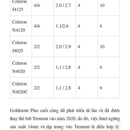
Celeron
4/4
2.0 / 2.7
4
10
J4125
Celeron
4/4
1.1/2.6
4
6
N4120
Celeron
2/2
2.0 / 2.9
4
10
J4025
Celeron
2/2
1,1 / 2,8
4
6
N4020
Celeron
2/2
1,1 / 2,8
4
6
N4020C
Goldmont Plus cuối cùng đã phát triển từ lâu và đã được
thay thế bởi Tremont vào năm 2020, do đó, việc Intel ngừng
sản xuất 14nm và tập trung vào Tremont là điều hợp lý.