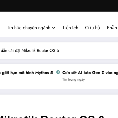
Tin học chuyên ngành
Tiện ích
Cứu hộ
Phần
dẫn cài đặt Mikrotik Router OS 6
ới hạn mô hình Mythos 5
Cơn sốt AI kéo Gen Z vào nghề 
Tin trong ngày