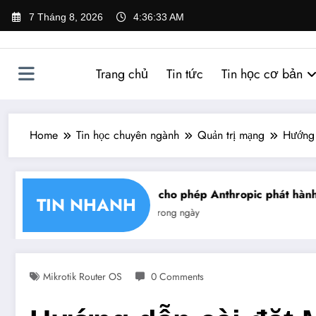
Skip
7 Tháng 8, 2026
4:36:34 AM
to
content
Trang chủ
Tin tức
Tin học cơ bản
Home
Tin học chuyên ngành
Quản trị mạng
Hướng 
hận chéo chữ ký số
Mỹ cho phép Anthropic phát hành gi
TIN NHANH
Tin trong ngày
Mikrotik Router OS
0 Comments