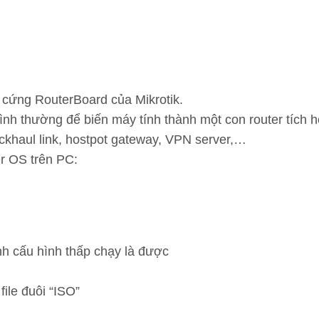
 cứng RouterBoard của Mikrotik.
ình thường để biến máy tính thành một con router tích h
khaul link, hostpot gateway, VPN server,…
r OS trên PC:
nh cấu hình thấp chạy là được
file đuôi “ISO”