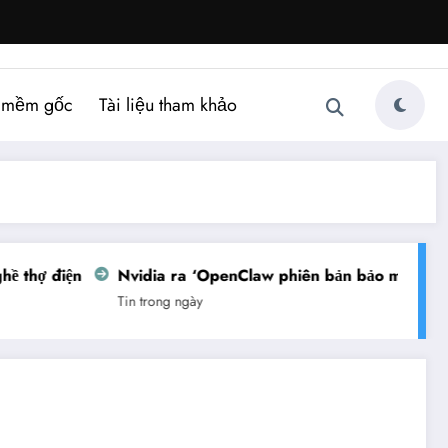
 mềm gốc
Tài liệu tham khảo
thợ điện
Nvidia ra ‘OpenClaw phiên bản bảo mật’
Vi
Tin trong ngày
Tin