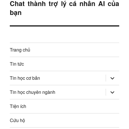
Chat thành trợ lý cá nhân AI của
n
à
i
bạn
g
t
b
i
ế
à
p
Trang chủ
i
:
v
Tin tức
i
mở
Tin học cơ bản
rộng
trình
ế
đơn
mở
Tin học chuyên ngành
con
rộng
t
trình
đơn
Tiện ích
con
Cứu hộ