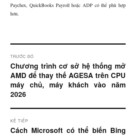
Paychex, QuickBooks Payroll hoặc ADP có thể phù hợp
hơn.
Đ
TRƯỚC ĐÓ
i
Chương trình cơ sở hệ thống mở
B
AMD để thay thế AGESA trên CPU
à
ề
i
máy chủ, máy khách vào năm
u
t
2026
r
h
ư
ư
ớ
KẾ TIẾP
c
ớ
Cách Microsoft có thể biến Bing
B
: