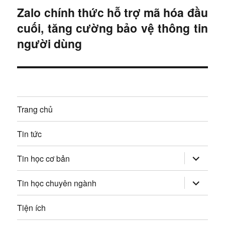
ư
Zalo chính thức hỗ trợ mã hóa đầu
B
ư
ớ
cuối, tăng cường bảo vệ thông tin
à
c
ớ
i
người dùng
:
t
n
i
g
ế
p
b
Trang chủ
:
à
Tin tức
i
mở
Tin học cơ bản
v
rộng
trình
đơn
mở
Tin học chuyên ngành
i
con
rộng
trình
đơn
ế
Tiện ích
con