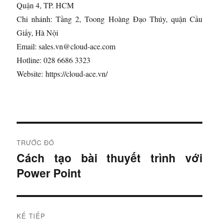
Quận 4, TP. HCM
Chi nhánh: Tầng 2, Toong Hoàng Đạo Thúy, quận Cầu
Giấy, Hà Nội
Email: sales.vn@cloud-ace.com
Hotline: 028 6686 3323
Website: https://cloud-ace.vn/
Đ
TRƯỚC ĐÓ
i
Cách tạo bài thuyết trình với
B
Power Point
à
ề
i
u
t
r
h
KẾ TIẾP