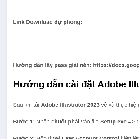
Link Download dự phòng:
Hướng dẫn lấy pass giải nén: https://docs.
Hướng dẫn cài đặt Adobe Ill
Sau khi
tải Adobe Illustrator 2023
về và thực hiện
Bước 1:
Nhấn
chuột phải
vào file
Setup.exe
=> 
Bước 2:
Hộp thoại
User Account Control
hiện l