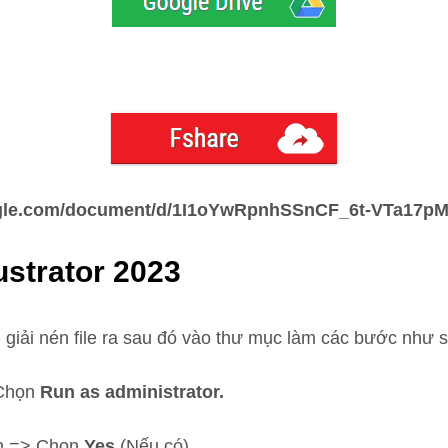
google.com/document/d/1I1oYwRpnhSSnCF_6t-VTa17
ustrator 2023
 giải nén file ra sau đó vào thư mục làm các bước như 
Chọn
Run as administrator.
ên => Chọn
Yes
(Nếu có).