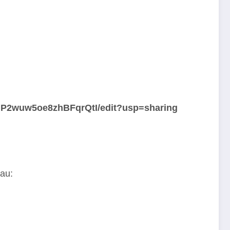
pMP2wuw5oe8zhBFqrQtI/edit?usp=sharing
sau: