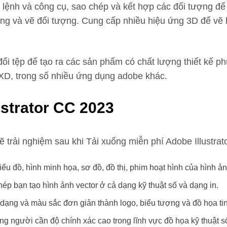
ác lệnh và công cụ, sao chép và kết hợp các đối tượng đ
ng và vẽ đối tượng. Cung cấp nhiều hiệu ứng 3D để vẽ hì
ổi tệp để tạo ra các sản phẩm có chất lượng thiết kế p
XD, trong số nhiều ứng dụng adobe khác.
ustrator CC 2023
 trải nghiệm sau khi Tải xuống miễn phí Adobe Illustra
u đồ, hình minh họa, sơ đồ, đồ thị, phim hoạt hình của hình ảnh
hép bạn tạo hình ảnh vector ở cả dạng kỹ thuật số và dạng in.
ạng và màu sắc đơn giản thành logo, biểu tượng và đồ họa tin
ng người cần độ chính xác cao trong lĩnh vực đồ họa kỹ thuật s