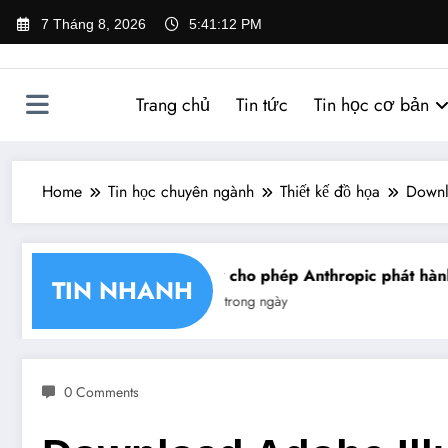
Skip
7 Tháng 8, 2026
5:41:13 PM
to
content
Trang chủ
Tin tức
Tin học cơ bản
Home
Tin học chuyên ngành
Thiết kế đồ họa
Downl
nhận chéo chữ ký số
Mỹ cho phép Anthropic phát hành gi
TIN NHANH
Tin trong ngày
0 Comments