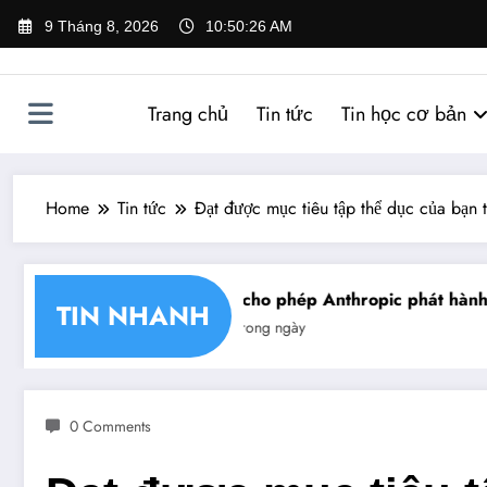
Skip
9 Tháng 8, 2026
10:50:27 AM
to
content
Trang chủ
Tin tức
Tin học cơ bản
Home
Tin tức
Đạt được mục tiêu tập thể dục của bạn t
n chéo chữ ký số
Mỹ cho phép Anthropic phát hành giới
TIN NHANH
Tin trong ngày
0 Comments