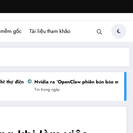
 mềm gốc
Tài liệu tham khảo
ợ điện
Nvidia ra ‘OpenClaw phiên bản bảo mật’
Việt
Tin trong ngày
Tin t