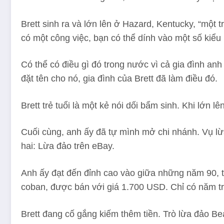
Brett sinh ra và lớn lên ở Hazard, Kentucky, “mộ
có một công việc, bạn có thể dính vào một số kiểu l
Có thể có điều gì đó trong nước vì cả gia đình anh 
đặt tên cho nó, gia đình của Brett đã làm điều đó.
Brett trẻ tuổi là một kẻ nói dối bẩm sinh. Khi lớn l
Cuối cùng, anh ấy đã tự mình mở chi nhánh. Vụ lừ
hai: Lừa đảo trên eBay.
Anh ấy đạt đến đỉnh cao vào giữa những năm 90, t
coban, được bán với giá 1.700 USD. Chỉ có năm tră
Brett đang cố gắng kiếm thêm tiền. Trò lừa đảo B