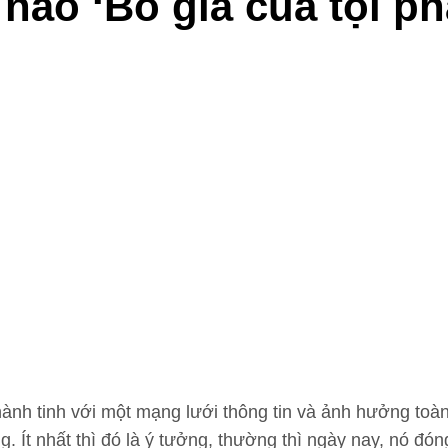
nào ‘Bố già của tội p
 hành tinh với một mạng lưới thông tin và ảnh hưởng toà
g. Ít nhất thì đó là ý tưởng, thường thì ngày nay, nó đó