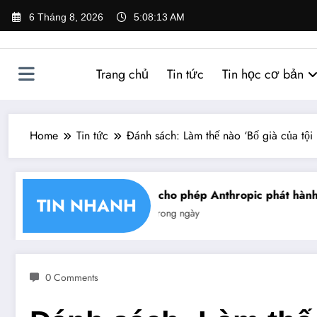
Skip
6 Tháng 8, 2026
5:08:14 AM
to
content
Trang chủ
Tin tức
Tin học cơ bản
Home
Tin tức
Đánh sách: Làm thế nào ‘Bố già của tội
hận chéo chữ ký số
Mỹ cho phép Anthropic phát hành giớ
TIN NHANH
Tin trong ngày
0 Comments