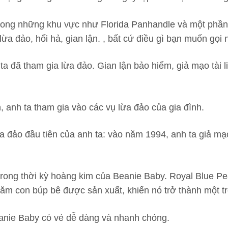
t trong những khu vực như Florida Panhandle và một ph
ừa đảo, hối hả, gian lận. , bất cứ điều gì bạn muốn gọi n
ta đã tham gia lừa đảo. Gian lận bảo hiểm, giả mạo tài l
ên, anh ta tham gia vào các vụ lừa đảo của gia đình.
a đảo đầu tiên của anh ta: vào năm 1994, anh ta giả mạ
rong thời kỳ hoàng kim của Beanie Baby. Royal Blue Pe
m con búp bê được sản xuất, khiến nó trở thành một tro
eanie Baby có vẻ dễ dàng và nhanh chóng.