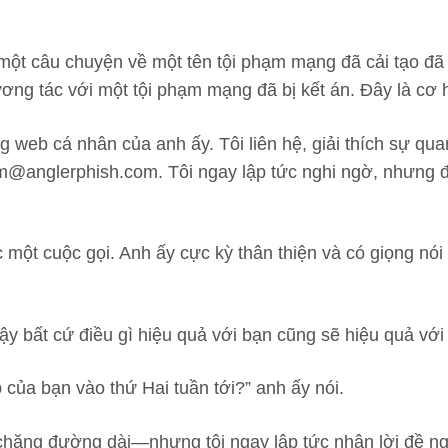
một câu chuyện về một tên tội phạm mạng đã cải tạo đã t
ng tác với một tội phạm mạng đã bị kết án. Đây là cơ hộ
g web cá nhân của anh ấy. Tôi liên hệ, giải thích sự qu
um@anglerphish.com
. Tôi ngay lập tức nghi ngờ, nhưng 
 một cuộc gọi. Anh ấy cực kỳ thân thiện và có giọng nói
vậy bất cứ điều gì hiệu quả với bạn cũng sẽ hiệu quả với tô
 của bạn vào thứ Hai tuần tới?” anh ấy nói.
ặng đường dài—nhưng tôi ngay lập tức nhận lời đề ngh