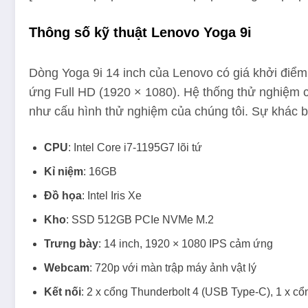
Thông số kỹ thuật Lenovo Yoga 9i
Dòng Yoga 9i 14 inch của Lenovo có giá khởi đi
ứng Full HD (1920 × 1080). Hệ thống thử nghiệm 
như cấu hình thử nghiệm của chúng tôi. Sự khác b
CPU
: Intel Core i7-1195G7 lõi ​​tứ
Kỉ niệm
: 16GB
Đồ họa
: Intel Iris Xe
Kho
: SSD 512GB PCIe NVMe M.2
Trưng bày
: 14 inch, 1920 × 1080 IPS cảm ứng
Webcam
: 720p với màn trập máy ảnh vật lý
Kết nối
: 2 x cổng Thunderbolt 4 (USB Type-C), 1 x 