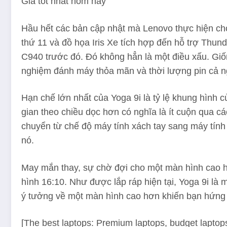
Giá tốt nhất hôm nay
Hầu hết các bản cập nhật mà Lenovo thực hiện cho 
thứ 11 và đồ họa Iris Xe tích hợp đến hỗ trợ Thu
C940 trước đó. Đó không hẳn là một điều xấu. Gi
nghiệm đánh máy thỏa mãn và thời lượng pin cả n
Hạn chế lớn nhất của Yoga 9i là tỷ lệ khung hình c
gian theo chiều dọc hơn có nghĩa là ít cuộn qua cá
chuyển từ chế độ máy tính xách tay sang máy tính 
nó.
May mắn thay, sự chờ đợi cho một màn hình cao hơ
hình 16:10. Như được lắp ráp hiện tại, Yoga 9i là
ý tưởng về một màn hình cao hơn khiến bạn hứng 
[The best laptops: Premium laptops, budget laptops