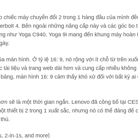
chiếc máy chuyển đổi 2 trong 1 hàng đầu của mình đều n
nderbolt 4. Bên ngoài những nâng cấp này và các góc bo
ống như Yoga C940, Yoga 9i mang đến khung máy hoàn to
gày.
ủa màn hình. Ở tỷ lệ 16: 9, nó rộng với ít chỗ từ trên 
c tài liệu và trang web dài hơn và cung cấp nhiều không
bảng, màn hình 16: 9 cảm thấy khó xử đối với bất kỳ ai
n sẽ là một thời gian ngắn. Lenovo đã công bố tại CES
 một thiết bị 2 trong 1 xuất sắc, nhưng nó có thể đáng đ
thú.
, 2-in-1s, and more]