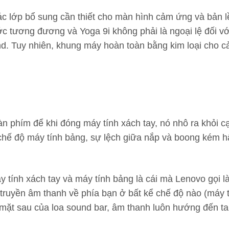
ác lớp bổ sung cần thiết cho màn hình cảm ứng và bản lề
c tương đương và Yoga 9i không phải là ngoại lệ đối vớ
und. Tuy nhiên, khung máy hoàn toàn bằng kim loại cho
 phím để khi đóng máy tính xách tay, nó nhô ra khỏi cạ
chế độ máy tính bảng, sự lệch giữa nắp và boong kém 
 tính xách tay và máy tính bảng là cái mà Lenovo gọi l
 truyền âm thanh về phía bạn ở bất kể chế độ nào (máy 
à mặt sau của loa sound bar, âm thanh luôn hướng đến ta