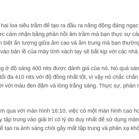
 hai loa siêu trầm để tạo ra đầu ra năng động đáng ngạc
ược cảm nhận bằng phản hồi âm trầm mà bạn thực sự cảm
h biệt ấn tượng giữa âm cao và âm trung mà bạn thường
 vào bản lề của máy tính xách tay sẽ bắt kịp với các nhà
áng ở độ sáng 400 nits được đánh giá của nó. Nó quá s
tối đa 410 nits với độ đồng nhất tốt, vì vậy nó chắc ch
i với màu đen đậm và lòng trắng sáng. Thực sự, phàn nà
năm qua với màn hình 16:10, việc có một màn hình cao 
y tập trung vào giải trí có lý do duy nhất để sử dụng mà
ể tạo ra ánh sáng chói gây mất tập trung và phản xạ khó 