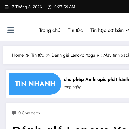
Skip
7 Tháng 8, 2026
6:28:00 AM
to
content
Trang chủ
Tin tức
Tin học cơ bản
Home
Tin tức
Đánh giá Lenovo Yoga 9i: Máy tính xách
hận chéo chữ ký số
Mỹ cho phép Anthropic phát hành giớ
TIN NHANH
Tin trong ngày
0 Comments