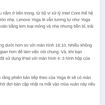
ằm ở bên trong, từ bộ vi xử lý Intel Core thế hệ
 tròn nhẹ, Lenovo Yoga 9i vẫn tương tự như Yoga
àn bằng kim loại mỏng và nhẹ nhưng bền bỉ, trải
xuống dưới hơn so với màn hình 16:10. Nhiều không
 gian hơn để làm việc nói chung. Và, khi bạn
 đã sử dụng iPad với màn hình 4: 3 hình hộp của
 rằng phiên bản tiếp theo của Yoga 9i sẽ có màn
ể chờ đợi bản cập nhật ra mắt vào mùa xuân này nếu