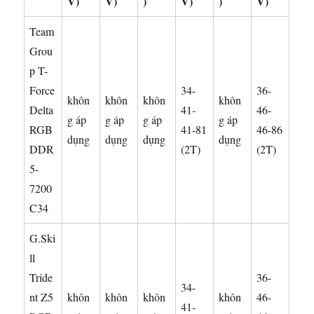
V)
V)
)
V)
)
V)
Team
Grou
p T-
Force
34-
36-
khôn
khôn
khôn
khôn
Delta
41-
46-
g áp
g áp
g áp
g áp
RGB
41-81
46-86
dụng
dụng
dụng
dụng
DDR
(2T)
(2T)
5-
7200
C34
G.Ski
ll
Tride
36-
34-
nt Z5
khôn
khôn
khôn
khôn
46-
41-