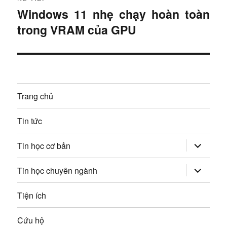
ư
Windows 11 nhẹ chạy hoàn toàn
B
ư
ớ
trong VRAM của GPU
à
c
ớ
i
:
t
n
i
g
ế
Trang chủ
p
b
:
Tin tức
à
mở
i
Tin học cơ bản
rộng
trình
v
đơn
mở
Tin học chuyên ngành
con
rộng
trình
i
đơn
Tiện ích
con
ế
Cứu hộ