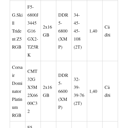
F5-
G.Ski
6800J
DDR
34-
ll
3445
5-
45-
2x16
Cả
Tride
G16
6800
45-
1,40
GB
đời
nt Z5
GX2-
(XM
108
RGB
TZ5R
P)
(2T)
K
Corsa
CMT
ir
DDR
32G
32-
Domi
5-
X5M
2x16
39-
Cả
nator
6600
1,40
2X66
GB
39-76
đời
Platin
(XM
00C3
(2T)
um
P)
2
RGB
F5-