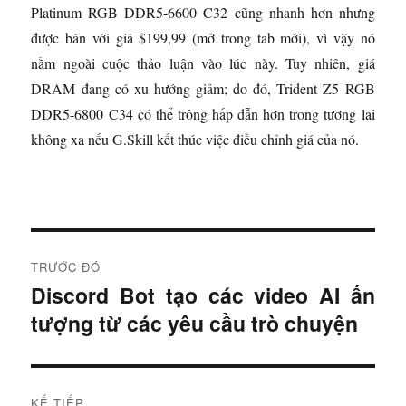
Platinum RGB DDR5-6600 C32 cũng nhanh hơn nhưng
được bán với giá $199,99
(mở trong tab mới)
, vì vậy nó
nằm ngoài cuộc thảo luận vào lúc này. Tuy nhiên, giá
DRAM đang có xu hướng giảm; do đó, Trident Z5 RGB
DDR5-6800 C34 có thể trông hấp dẫn hơn trong tương lai
không xa nếu G.Skill kết thúc việc điều chỉnh giá của nó.
Đ
TRƯỚC ĐÓ
i
Discord Bot tạo các video AI ấn
B
tượng từ các yêu cầu trò chuyện
à
ề
i
u
t
r
h
KẾ TIẾP