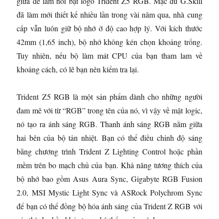
giữa để làm nổi bật logo Trident Z5 RGB. Mặc dù G.Skill
đã làm mới thiết kế nhiều lần trong vài năm qua, nhà cung
cấp vẫn luôn giữ bộ nhớ ở độ cao hợp lý. Với kích thước
42mm (1,65 inch), bộ nhớ không kén chọn khoảng trống.
Tuy nhiên, nếu bộ làm mát CPU của bạn tham lam về
khoảng cách, có lẽ bạn nên kiểm tra lại.
Trident Z5 RGB là một sản phẩm dành cho những người
đam mê với từ “RGB” trong tên của nó, vì vậy về mặt logic,
nó tạo ra ánh sáng RGB. Thanh ánh sáng RGB nằm giữa
hai bên của bộ tản nhiệt. Bạn có thể điều chỉnh độ sáng
bằng chương trình Trident Z Lighting Control hoặc phần
mềm trên bo mạch chủ của bạn. Khả năng tương thích của
bộ nhớ bao gồm Asus Aura Sync, Gigabyte RGB Fusion
2.0, MSI Mystic Light Sync và ASRock Polychrom Sync
để bạn có thể đồng bộ hóa ánh sáng của Trident Z RGB với