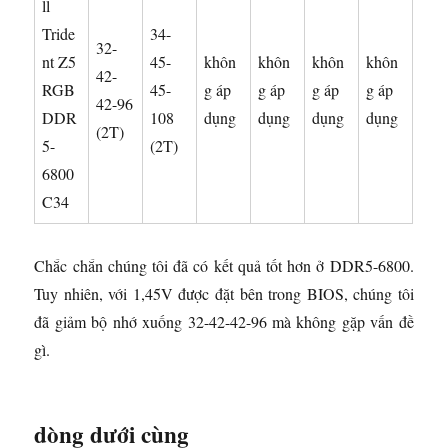
ll
Tride
34-
32-
nt Z5
45-
khôn
khôn
khôn
khôn
42-
RGB
45-
g áp
g áp
g áp
g áp
42-96
DDR
108
dụng
dụng
dụng
dụng
(2T)
5-
(2T)
6800
C34
Chắc chắn chúng tôi đã có kết quả tốt hơn ở DDR5-6800.
Tuy nhiên, với 1,45V được đặt bên trong BIOS, chúng tôi
đã giảm bộ nhớ xuống 32-42-42-96 mà không gặp vấn đề
gì.
dòng dưới cùng