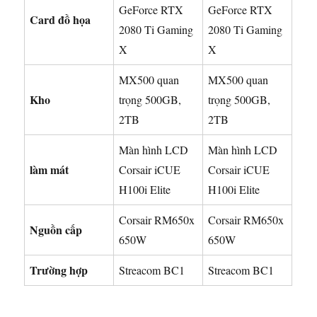
GeForce RTX
GeForce RTX
Card đồ họa
2080 Ti Gaming
2080 Ti Gaming
X
X
MX500 quan
MX500 quan
Kho
trọng 500GB,
trọng 500GB,
2TB
2TB
Màn hình LCD
Màn hình LCD
làm mát
Corsair iCUE
Corsair iCUE
H100i Elite
H100i Elite
Corsair RM650x
Corsair RM650x
Nguồn cấp
650W
650W
Trường hợp
Streacom BC1
Streacom BC1