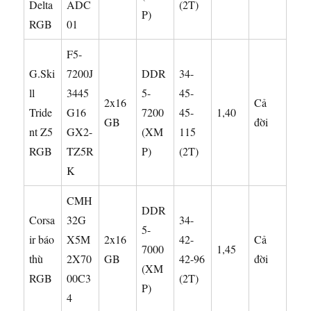
Delta
ADC
(2T)
P)
RGB
01
F5-
G.Ski
7200J
DDR
34-
ll
3445
5-
45-
2x16
Cả
Tride
G16
7200
45-
1,40
GB
đời
nt Z5
GX2-
(XM
115
RGB
TZ5R
P)
(2T)
K
CMH
DDR
Corsa
32G
34-
5-
ir báo
X5M
2x16
42-
Cả
7000
1,45
thù
2X70
GB
42-96
đời
(XM
RGB
00C3
(2T)
P)
4