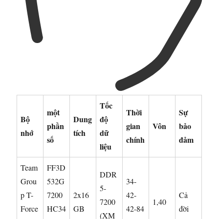
Tốc
một
Thời
Sự
Bộ
Dung
độ
phần
gian
Vôn
bảo
nhớ
tích
dữ
số
chính
đảm
liệu
Team
FF3D
DDR
Grou
532G
34-
5-
p T-
7200
2x16
42-
Cả
7200
1,40
Force
HC34
GB
42-84
đời
(XM