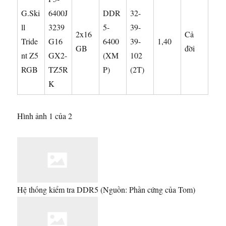
G.Ski
6400J
DDR
32-
ll
3239
5-
39-
2x16
Cả
Tride
G16
6400
39-
1,40
GB
đời
nt Z5
GX2-
(XM
102
RGB
TZ5R
P)
(2T)
K
Hình ảnh 1 của 2
Hệ thống kiểm tra DDR5
(Nguồn: Phần cứng của Tom)