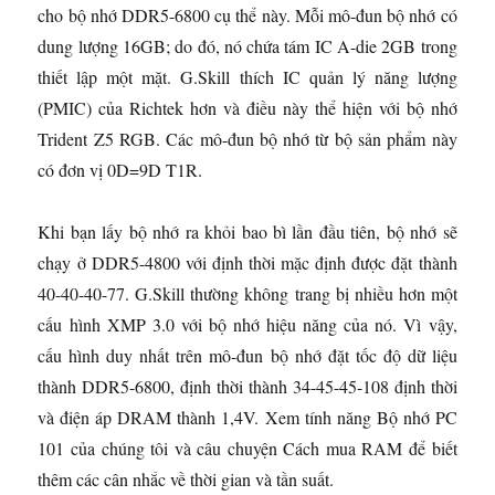
cho bộ nhớ DDR5-6800 cụ thể này. Mỗi mô-đun bộ nhớ có
dung lượng 16GB; do đó, nó chứa tám IC A-die 2GB trong
thiết lập một mặt. G.Skill thích IC quản lý năng lượng
(PMIC) của Richtek hơn và điều này thể hiện với bộ nhớ
Trident Z5 RGB. Các mô-đun bộ nhớ từ bộ sản phẩm này
có đơn vị 0D=9D T1R.
Khi bạn lấy bộ nhớ ra khỏi bao bì lần đầu tiên, bộ nhớ sẽ
chạy ở DDR5-4800 với định thời mặc định được đặt thành
40-40-40-77. G.Skill thường không trang bị nhiều hơn một
cấu hình XMP 3.0 với bộ nhớ hiệu năng của nó. Vì vậy,
cấu hình duy nhất trên mô-đun bộ nhớ đặt tốc độ dữ liệu
thành DDR5-6800, định thời thành 34-45-45-108 định thời
và điện áp DRAM thành 1,4V. Xem tính năng Bộ nhớ PC
101 của chúng tôi và câu chuyện Cách mua RAM để biết
thêm các cân nhắc về thời gian và tần suất.