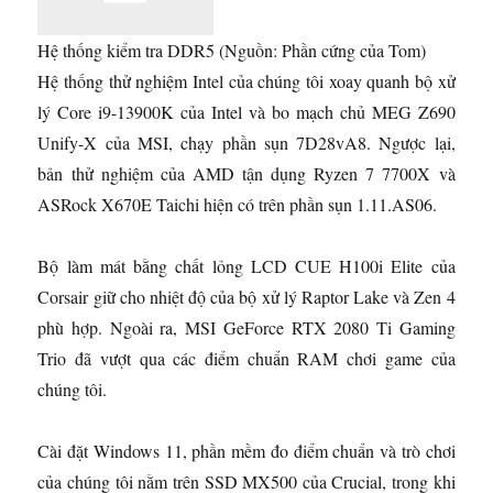
Hệ thống kiểm tra DDR5
(Nguồn: Phần cứng của Tom)
Hệ thống thử nghiệm Intel của chúng tôi xoay quanh bộ xử
lý Core i9-13900K của Intel và bo mạch chủ MEG Z690
Unify-X của MSI, chạy phần sụn 7D28vA8. Ngược lại,
bản thử nghiệm của AMD tận dụng Ryzen 7 7700X và
ASRock X670E Taichi hiện có trên phần sụn 1.11.AS06.
Bộ làm mát bằng chất lỏng LCD CUE H100i Elite của
Corsair giữ cho nhiệt độ của bộ xử lý Raptor Lake và Zen 4
phù hợp. Ngoài ra, MSI GeForce RTX 2080 Ti Gaming
Trio đã vượt qua các điểm chuẩn RAM chơi game của
chúng tôi.
Cài đặt Windows 11, phần mềm đo điểm chuẩn và trò chơi
của chúng tôi nằm trên SSD MX500 của Crucial, trong khi