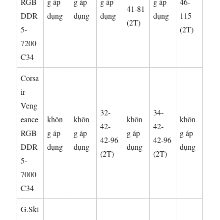
RGB
g áp
g áp
g áp
g áp
46-
41-81
DDR
dụng
dụng
dụng
dụng
115
(2T)
5-
(2T)
7200
C34
Corsa
ir
Veng
32-
34-
eance
khôn
khôn
khôn
khôn
42-
42-
RGB
g áp
g áp
g áp
g áp
42-96
42-96
DDR
dụng
dụng
dụng
dụng
(2T)
(2T)
5-
7000
C34
G.Ski