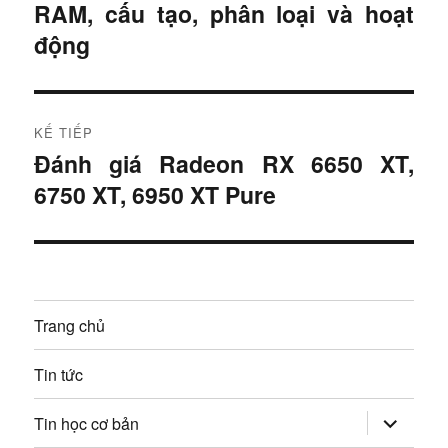
i
RAM, cấu tạo, phân loại và hoạt
B
động
à
ề
i
u
t
r
h
KẾ TIẾP
ư
Đánh giá Radeon RX 6650 XT,
B
ư
ớ
6750 XT, 6950 XT Pure
à
c
ớ
i
:
t
n
i
g
ế
Trang chủ
p
b
:
Tin tức
à
mở
i
Tin học cơ bản
rộng