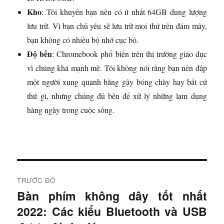
Kho
: Tôi khuyên bạn nên có ít nhất 64GB dung lượng
lưu trữ. Vì bạn chủ yếu sẽ lưu trữ mọi thứ trên đám mây,
bạn không có nhiều bộ nhớ cục bộ.
Độ bền
: Chromebook phổ biến trên thị trường giáo dục
vì chúng khá mạnh mẽ. Tôi không nói rằng bạn nên đập
một người xung quanh bằng gậy bóng chày hay bất cứ
thứ gì, nhưng chúng đủ bền để xử lý những lạm dụng
hàng ngày trong cuộc sống.
Đ
TRƯỚC ĐÓ
i
Bàn phím không dây tốt nhất
B
2022: Các kiểu Bluetooth và USB
à
ề
i