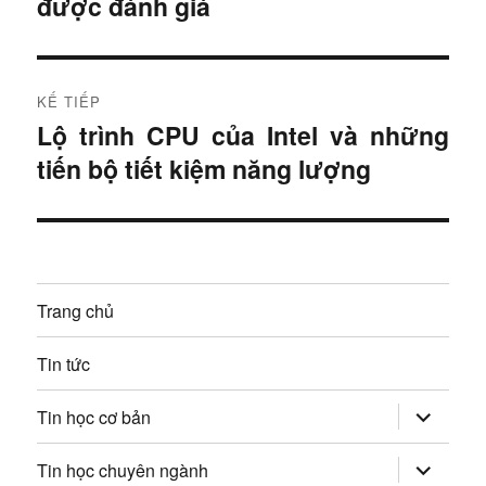
được đánh giá
u
t
r
h
ư
KẾ TIẾP
ư
ớ
Lộ trình CPU của Intel và những
B
c
ớ
tiến bộ tiết kiệm năng lượng
à
:
i
n
t
g
i
ế
b
Trang chủ
p
à
:
Tin tức
i
mở
Tin học cơ bản
v
rộng
trình
đơn
mở
Tin học chuyên ngành
i
con
rộng