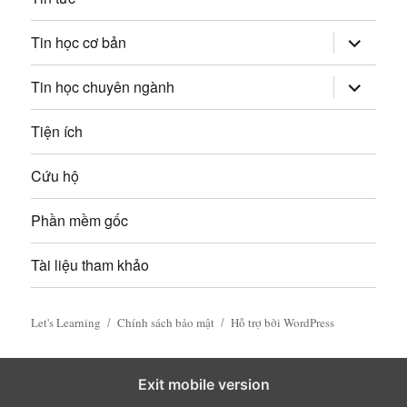
i
mở
Tin học cơ bản
v
rộng
trình
đơn
mở
Tin học chuyên ngành
i
con
rộng
trình
đơn
ế
Tiện ích
con
t
Cứu hộ
Phần mềm gốc
Tài liệu tham khảo
Let's Learning
Chính sách bảo mật
Hỗ trợ bởi WordPress
Exit mobile version