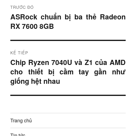
Đ
TRƯỚC ĐÓ
i
ASRock chuẩn bị ba thẻ Radeon
B
RX 7600 8GB
à
ề
i
u
t
r
h
KẾ TIẾP
ư
Chip Ryzen 7040U và Z1 của AMD
B
ư
ớ
cho thiết bị cầm tay gần như
à
c
ớ
i
giống hệt nhau
:
t
n
i
g
ế
p
b
Trang chủ
:
à
Tin tức