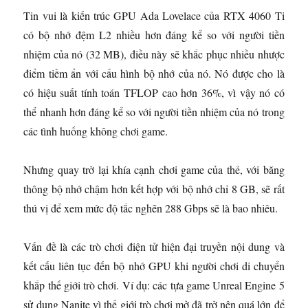
Tin vui là kiến ​​trúc GPU Ada Lovelace của RTX 4060 Ti
có bộ nhớ đệm L2 nhiều hơn đáng kể so với người tiền
nhiệm của nó (32 MB), điều này sẽ khắc phục nhiều nhược
điểm tiềm ẩn với cấu hình bộ nhớ của nó. Nó được cho là
có hiệu suất tính toán TFLOP cao hơn 36%, vì vậy nó có
thể nhanh hơn đáng kể so với người tiền nhiệm của nó trong
các tình huống không chơi game.
Nhưng quay trở lại khía cạnh chơi game của thẻ, với băng
thông bộ nhớ chậm hơn kết hợp với bộ nhớ chỉ 8 GB, sẽ rất
thú vị để xem mức độ tắc nghẽn 288 Gbps sẽ là bao nhiêu.
Vấn đề là các trò chơi điện tử hiện đại truyền nội dung và
kết cấu liên tục đến bộ nhớ GPU khi người chơi di chuyển
khắp thế giới trò chơi. Ví dụ: các tựa game Unreal Engine 5
sử dụng Nanite vì thế giới trò chơi mở đã trở nên quá lớn để