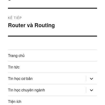
i
u
t
r
h
KẾ TIẾP
ư
Router và Routing
B
ư
ớ
à
c
ớ
i
:
t
n
i
Trang chủ
g
ế
p
b
Tin tức
:
à
mở
Tin học cơ bản
rộng
trình
i
đơn
mở
Tin học chuyên ngành
con
rộng
v
trình
đơn
Tiện ích
con