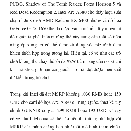
PUBG, Shadow of The Tomb Raider, Forza Horizon 5 và
Red Dead Redemption 2, Intel Arc A380 cho thấy hiệu suất
chậm hơn so với AMD Radeon RX 6400 nhưng cả đồ họa
GeForce GTX 1650 thẻ đã được vài năm tuổi. Tuy nhiên, từ
đó người ta phát hiện ra rằng thẻ này cung cấp một số tiềm
năng ép xung tốt có thể được sử dụng với các trình điều
khiển thích hợp trong tương lai. Hiện tại, có vẻ như các trò
chơi không thể chạy thẻ tối đa 92W tiềm năng của nó và chỉ
khi mở khóa giới hạn công suất, nó mới đạt được hiệu suất
dự kiến ​​trong trò chơi.
Trong khi Intel đã đặt MSRP khoảng 1030 RMB hoặc 150
USD cho card đồ họa Arc A380 ở Trung Quốc, thiết kế tùy
chỉnh GUNNIR có giá 1299 RMB hoặc 192 USD, vì vậy
có vẻ như Intel chưa có thẻ nào trên thị trường phù hợp với
MSRP của mình chẳng hạn như một mô hình tham chiếu.