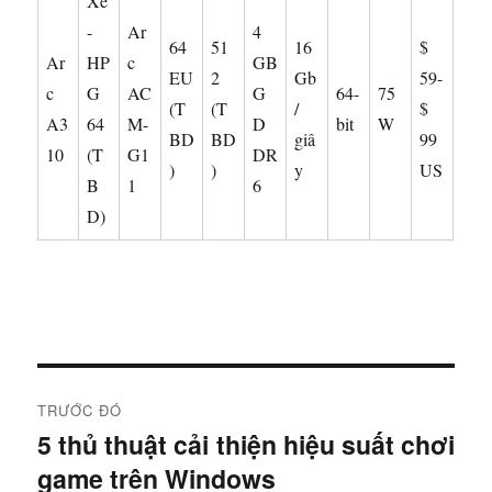
Xe
-
Ar
4
64
51
16
$
Ar
HP
c
GB
EU
2
Gb
59-
c
G
AC
G
64-
75
(T
(T
/
$
A3
64
M-
D
bit
W
BD
BD
giâ
99
10
(T
G1
DR
)
)
y
US
B
1
6
D)
Đ
TRƯỚC ĐÓ
i
5 thủ thuật cải thiện hiệu suất chơi
B
game trên Windows
à
ề