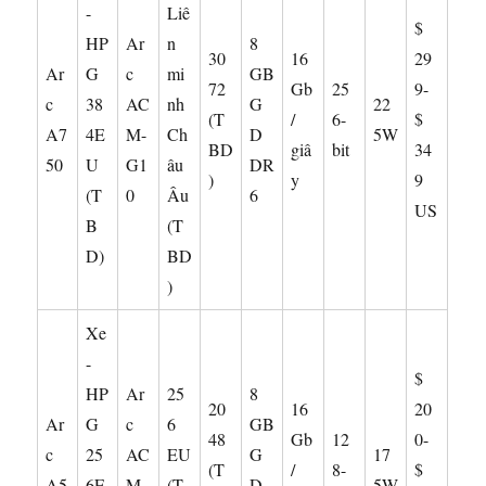
-
Liê
$
HP
Ar
n
8
30
16
29
Ar
G
c
mi
GB
72
Gb
25
9-
c
38
AC
nh
G
22
(T
/
6-
$
A7
4E
M-
Ch
D
5W
BD
giâ
bit
34
50
U
G1
âu
DR
)
y
9
(T
0
Âu
6
US
B
(T
D)
BD
)
Xe
-
$
HP
Ar
25
8
20
16
20
Ar
G
c
6
GB
48
Gb
12
0-
c
25
AC
EU
G
17
(T
/
8-
$
A5
6E
M-
(T
D
5W