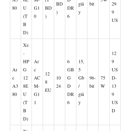
BD
giâ
bit
29
80
U
G1
BD
DR
)
y
9
(T
0
)
6
US
B
D)
Xe
-
12
HP
Ar
6
15,
9
Ar
G
c
GB
5
US
12
c
12
AC
10
G
Gb
96-
75
D-
8
A3
8E
M-
24
D
/
bit
W
13
EU
80
U
G1
DR
giâ
9
(T
1
6
y
US
B
D
D)