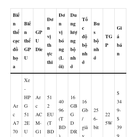
Biế
Đơ
Du
Đơ
Tố
n
Biế
n
ng
Bu
n
c
Gi
thể
n
GP
vị
lượ
s
vị
độ
TG
á
cạc
thể
U
bó
ng
bộ
th
bộ
P
bá
đồ
GP
Die
ng
bộ
nh
ực
nh
n
họ
U
(L
nh
ớ
thi
ớ
a
õi)
ớ
Xe
-
$
HP
Ar
51
16
40
16
34
Ar
G
c
2
GB
96
Gb
25
9-
c
51
AC
EU
G
22
(T
/
6-
$
A7
2E
M-
(T
D
5W
BD
giâ
bit
39
70
U
G1
BD
DR
)
y
9