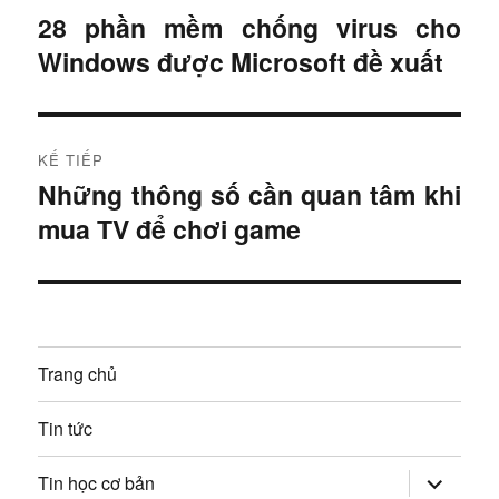
i
28 phần mềm chống virus cho
B
Windows được Microsoft đề xuất
à
ề
i
u
t
r
h
KẾ TIẾP
ư
Những thông số cần quan tâm khi
B
ư
ớ
mua TV để chơi game
à
c
ớ
i
:
t
n
i
g
ế
Trang chủ
p
b
:
Tin tức
à
mở
i
Tin học cơ bản
rộng