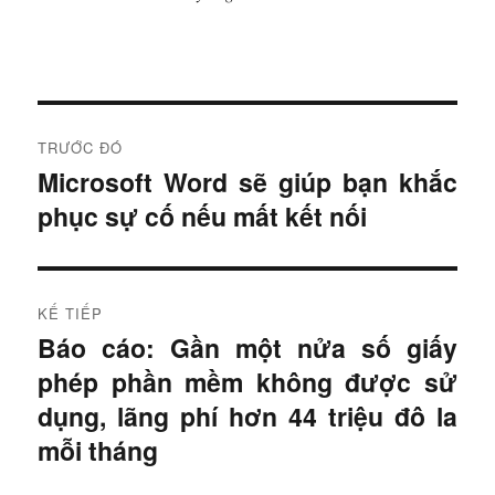
Đ
TRƯỚC ĐÓ
i
Microsoft Word sẽ giúp bạn khắc
B
phục sự cố nếu mất kết nối
à
ề
i
u
t
r
h
KẾ TIẾP
ư
Báo cáo: Gần một nửa số giấy
B
ư
ớ
phép phần mềm không được sử
à
c
ớ
i
dụng, lãng phí hơn 44 triệu đô la
:
t
mỗi tháng
n
i