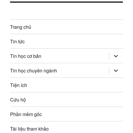
g
ế
p
b
:
à
Trang chủ
i
Tin tức
v
mở
Tin học cơ bản
rộng
i
trình
đơn
mở
Tin học chuyên ngành
con
rộng
ế
trình
đơn
Tiện ích
t
con
Cứu hộ
Phần mềm gốc
Tài liệu tham khảo