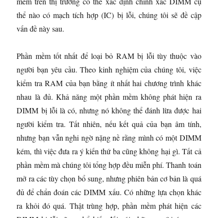
mềm trên thị trường có thể xác định chính xác DIMM cụ
thể nào có mạch tích hợp (IC) bị lỗi, chúng tôi sẽ đề cập
vấn đề này sau.
Phần mềm tốt nhất để loại bỏ RAM bị lỗi tùy thuộc vào
người bạn yêu cầu. Theo kinh nghiệm của chúng tôi, việc
kiểm tra RAM của bạn bằng ít nhất hai chương trình khác
nhau là đủ. Khả năng một phần mềm không phát hiện ra
DIMM bị lỗi là có, nhưng nó không thể đánh lừa được hai
người kiểm tra. Tất nhiên, nếu kết quả của bạn âm tính,
nhưng bạn vẫn nghi ngờ nặng nề rằng mình có một DIMM
kém, thì việc đưa ra ý kiến ​​thứ ba cũng không hại gì. Tất cả
phần mềm mà chúng tôi tổng hợp đều miễn phí. Thanh toán
mở ra các tùy chọn bổ sung, nhưng phiên bản cơ bản là quá
đủ để chẩn đoán các DIMM xấu. Có những lựa chọn khác
ra khỏi đó quá. Thật trùng hợp, phần mềm phát hiện các