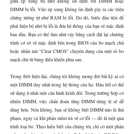
giữa ép xung bộ nhớ không ổn định với DIMM hoặc
DIMM bị lỗi. Việc ép xung không ổn định gây ra các triệu
chứng tương tự như RAM bị lỗi. Do đó, bước đầu tiên để
phát hiện bộ nhớ bị lỗi là đưa hệ thống của bạn về mặc định
ban đầu. Bạn có thể làm như vậy bằng cách đặt lại chương
trình cơ sở về mặc định bên trong BIOS của bo mạch chủ
hoặc nhấn nút “Clear CMOS” chuyên dụng của một số bo
mạch chủ từ bảng điều khiển phía sau.
Trong thời hiện đại, chúng tôi không mong đợi bất kỳ ai có
một DIMM duy nhất trong hệ thống của họ. Hầu hết có thể
sử dụng ít nhất một cấu hình kênh đôi. Trong trường hợp có
nhiều DIMM, việc chẩn đoán từng DIMM riêng lẻ sẽ dễ
dàng hơn. Nếu không, bạn sẽ không biết DIMM nào là thủ
phạm, ngay cả khi phần mềm trả về có lỗi — đó là một quá
trình loại bỏ. Theo hiểu biết của chúng tôi, chỉ có một phần