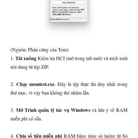
(Nguồn: Phần cứng của Tom)
Tải xuống
1.
Kiểm tra HCI
(mở trong tab mới)
và trích xuất
nội dung từ tệp ZIP.
Chạy memtest.exe
2.
. Đây là tệp thực thi duy nhất trong
thư mục, vì vậy bạn không thể nhầm lẫn.
Mở Trình quản lý tác vụ Windows
3.
và lưu ý về RAM
miễn phí có sẵn.
Chia số tiền miễn phí
4.
RAM bằng tổng số luồng từ bộ