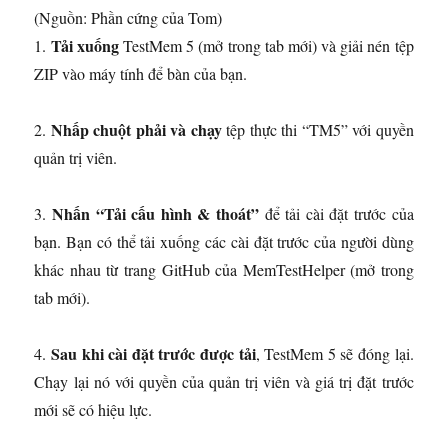
(Nguồn: Phần cứng của Tom)
Tải xuống
1.
TestMem 5
(mở trong tab mới)
và giải nén tệp
ZIP vào máy tính để bàn của bạn.
Nhấp chuột phải và chạy
2.
tệp thực thi “TM5” với quyền
quản trị viên.
Nhấn “Tải cấu hình & thoát”
3.
để tải cài đặt trước của
bạn. Bạn có thể tải xuống các cài đặt trước của người dùng
khác nhau từ trang GitHub của MemTestHelper
(mở trong
tab mới)
.
Sau khi cài đặt trước được tải
4.
, TestMem 5 sẽ đóng lại.
Chạy lại nó với quyền của quản trị viên và giá trị đặt trước
mới sẽ có hiệu lực.