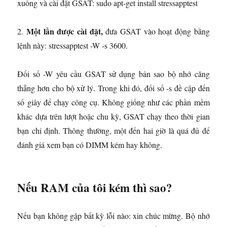
xuống và cài đặt GSAT: sudo apt-get install stressapptest
Một lần được cài đặt,
2.
đưa GSAT vào hoạt động bằng
lệnh này: stressapptest -W -s 3600.
Đối số -W yêu cầu GSAT sử dụng bản sao bộ nhớ căng
thẳng hơn cho bộ xử lý. Trong khi đó, đối số -s đề cập đến
số giây để chạy công cụ. Không giống như các phần mềm
khác dựa trên lượt hoặc chu kỳ, GSAT chạy theo thời gian
bạn chỉ định. Thông thường, một đến hai giờ là quá đủ để
đánh giá xem bạn có DIMM kém hay không.
Nếu RAM của tôi kém thì sao?
Nếu bạn không gặp bất kỳ lỗi nào: xin chúc mừng. Bộ nhớ