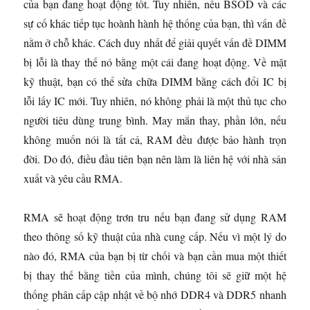
của bạn đang hoạt động tốt. Tuy nhiên, nếu BSOD và các
sự cố khác tiếp tục hoành hành hệ thống của bạn, thì vấn đề
nằm ở chỗ khác. Cách duy nhất để giải quyết vấn đề DIMM
bị lỗi là thay thế nó bằng một cái đang hoạt động. Về mặt
kỹ thuật, bạn có thể sửa chữa DIMM bằng cách đổi IC bị
lỗi lấy IC mới. Tuy nhiên, nó không phải là một thủ tục cho
người tiêu dùng trung bình. May mắn thay, phần lớn, nếu
không muốn nói là tất cả, RAM đều được bảo hành trọn
đời. Do đó, điều đầu tiên bạn nên làm là liên hệ với nhà sản
xuất và yêu cầu RMA.
RMA sẽ hoạt động trơn tru nếu bạn đang sử dụng RAM
theo thông số kỹ thuật của nhà cung cấp. Nếu vì một lý do
nào đó, RMA của bạn bị từ chối và bạn cần mua một thiết
bị thay thế bằng tiền của mình, chúng tôi sẽ giữ một hệ
thống phân cấp cập nhật về bộ nhớ DDR4 và DDR5 nhanh