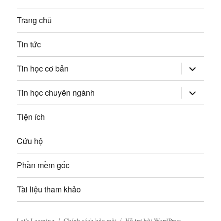
g
ế
Trang chủ
p
b
:
Tin tức
à
mở
i
Tin học cơ bản
rộng
trình
v
đơn
mở
Tin học chuyên ngành
con
rộng
trình
i
đơn
Tiện ích
con
ế
Cứu hộ
t
Phần mềm gốc
Tài liệu tham khảo
Let's Learning
Chính sách bảo mật
Hỗ trợ bởi WordPress