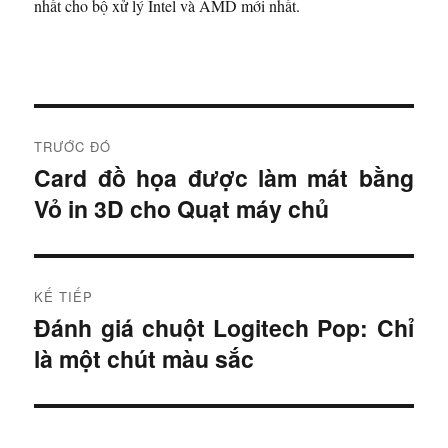
nhất cho bộ xử lý Intel và AMD mới nhất.
Đ
TRƯỚC ĐÓ
i
Card đồ họa được làm mát bằng
B
Vỏ in 3D cho Quạt máy chủ
à
ề
i
u
t
r
h
KẾ TIẾP
ư
Đánh giá chuột Logitech Pop: Chỉ
B
ư
ớ
là một chút màu sắc
à
c
ớ
i
:
t
n
i