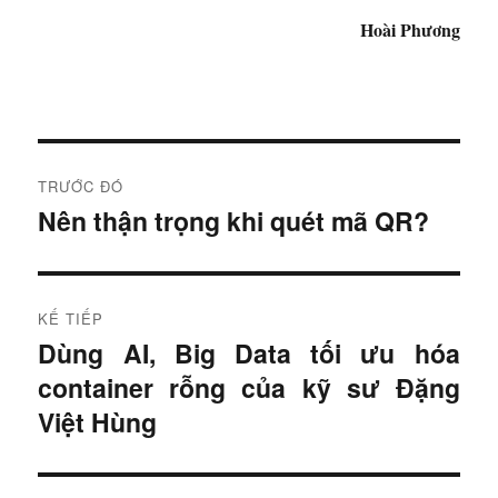
Hoài Phương
Đ
TRƯỚC ĐÓ
i
Nên thận trọng khi quét mã QR?
B
à
ề
i
u
t
KẾ TIẾP
r
h
Dùng AI, Big Data tối ưu hóa
B
ư
container rỗng của kỹ sư Đặng
à
ư
ớ
i
Việt Hùng
c
ớ
t
:
i
n