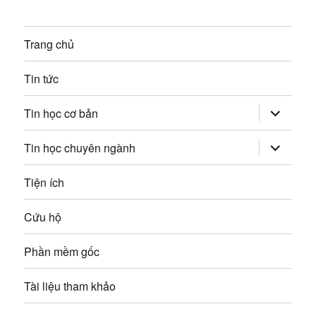
ế
g
p
Trang chủ
:
b
Tin tức
à
mở
i
Tin học cơ bản
rộng
trình
v
đơn
mở
Tin học chuyên ngành
con
rộng
trình
i
đơn
Tiện ích
con
ế
Cứu hộ
t
Phần mềm gốc
Tài liệu tham khảo