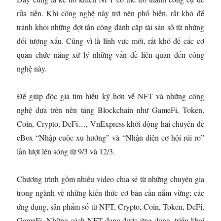
rửa tiền. Khi công nghệ này trở nên phổ biến, rất khó để
tránh khỏi những đợt tấn công đánh cắp tài sản số từ những
đối tượng xấu. Cũng vì là lĩnh vực mới, rất khó để các cơ
quan chức năng xử lý những vấn đề liên quan đến công
nghệ này.
Để giúp độc giả tìm hiểu kỹ hơn về NFT và những công
nghệ dựa trên nền tảng Blockchain như GameFi, Token,
Coin, Crypto, DeFi…, VnExpress khởi động hai chuyên đề
eBox “Nhập cuộc xu hướng” và “Nhận diện cơ hội rủi ro”
lần lượt lên sóng từ 9/3 và 12/3.
Chương trình gồm nhiều video chia sẻ từ những chuyên gia
trong ngành về những kiến thức cơ bản cần nắm vững; các
ứng dụng, sản phẩm số từ NFT, Crypto, Coin, Token, DeFi,
GameFi. Những cách NFT đang được ứng dụng, triển khai