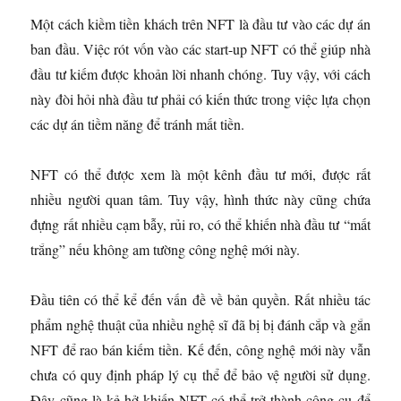
Một cách kiềm tiền khách trên NFT là đầu tư vào các dự án
ban đầu. Việc rót vốn vào các start-up NFT có thể giúp nhà
đầu tư kiếm được khoản lời nhanh chóng. Tuy vậy, với cách
này đòi hỏi nhà đầu tư phải có kiến thức trong việc lựa chọn
các dự án tiềm năng để tránh mất tiền.
NFT có thể được xem là một kênh đầu tư mới, được rất
nhiều người quan tâm. Tuy vậy, hình thức này cũng chứa
đựng rất nhiều cạm bẫy, rủi ro, có thể khiến nhà đầu tư “mất
trắng” nếu không am tường công nghệ mới này.
Đầu tiên có thể kể đến vấn đề về bản quyền. Rất nhiều tác
phẩm nghệ thuật của nhiều nghệ sĩ đã bị bị đánh cắp và gắn
NFT để rao bán kiếm tiền. Kế đến, công nghệ mới này vẫn
chưa có quy định pháp lý cụ thể để bảo vệ người sử dụng.
Đây cũng là kẻ hở khiến NFT có thể trở thành công cụ để