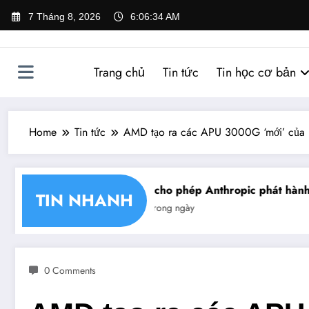
Skip
7 Tháng 8, 2026
6:06:35 AM
to
content
Trang chủ
Tin tức
Tin học cơ bản
Home
Tin tức
AMD tạo ra các APU 3000G ‘mới’ của 
ận chéo chữ ký số
Mỹ cho phép Anthropic phát hành giớ
TIN NHANH
Tin trong ngày
0 Comments