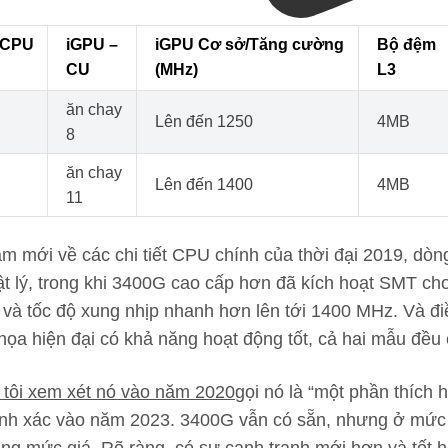
 CPU
iGPU –
iGPU Cơ sở/Tăng cường
Bộ đệm
CU
(MHz)
L3
ăn chay
Lên đến 1250
4MB
8
ăn chay
Lên đến 1400
4MB
11
m mới về các chi tiết CPU chính của thời đại 2019, dò
t lý, trong khi 3400G cao cấp hơn đã kích hoạt SMT ch
) và tốc độ xung nhịp nhanh hơn lên tới 1400 MHz. Và đi
họa hiện đại có khả năng hoạt động tốt, cả hai mẫu đều c
 tôi xem xét nó vào năm 2020
gọi nó là “một phần thích 
ính xác vào năm 2023. 3400G vẫn có sẵn, nhưng ở mức k
(mở trong tab mới)