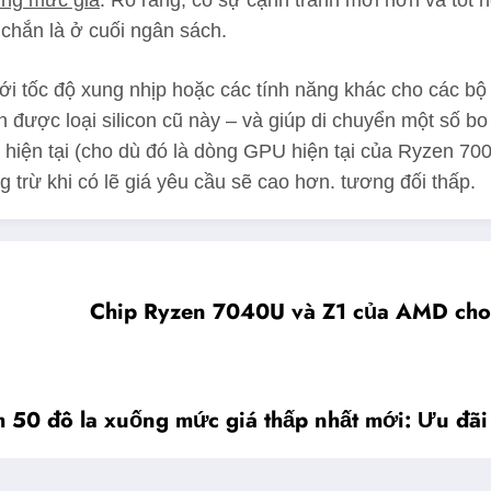
ùng mức giá
. Rõ ràng, có sự cạnh tranh mới hơn và tốt
 chắn là ở cuối ngân sách.
ới tốc độ xung nhịp hoặc các tính năng khác cho các bộ x
n được loại silicon cũ này – và giúp di chuyển một số b
hiện tại (cho dù đó là dòng GPU hiện tại của Ryzen 7000
trừ khi có lẽ giá yêu cầu sẽ cao hơn. tương đối thấp.
Chip Ryzen 7040U và Z1 của AMD cho t
50 đô la xuống mức giá thấp nhất mới: Ưu đãi