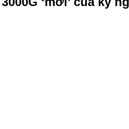
 3000G ‘mới’ của kỷ n