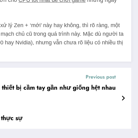
 hơn cho
CPU tốt nhất để chơi game
những ngày
ử lý Zen + ‘mới’ này hay không, thì rõ ràng, một
o mạch chủ cũ trong quá trình này. Mặc dù người ta
 hay Nvidia), nhưng vẫn chưa rõ liệu có nhiều thị
Previous post
hiết bị cầm tay gần như giống hệt nhau
 thực sự