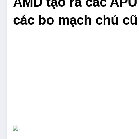
AMD tạo ra các APU
các bo mạch chủ cũ