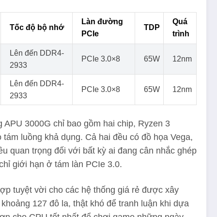
Làn đường
Quá
Tốc độ bộ nhớ
TDP
PCIe
trình
Lên đến DDR4-
PCIe 3.0×8
65W
12nm
2933
Lên đến DDR4-
PCIe 3.0×8
65W
12nm
2933
ng APU 3000G chỉ bao gồm hai chip, Ryzen 3
o tám luồng khả dụng. Cả hai đều có đồ họa Vega,
ều quan trọng đối với bất kỳ ai đang cân nhắc ghép
hỉ giới hạn ở tám làn PCIe 3.0.
hợp tuyệt vời cho các hệ thống giá rẻ được xây
hoảng 127 đô la, thật khó để tranh luận khi dựa