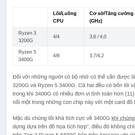
Lõi/Luồng
Cơ sở/Tăng cường
Ô Tiêu đề – Cột 0
CPU
(GHz)
Ryzen 3
4/4
3,6 / 4,0
3200G
Ryzen 5
4/8
3,7/4,2
3400G
Đối với những người có bộ nhớ có thể cần được là
3200G và Ryzen 5 3400G. Cả hai đều có bốn lõi vậ
trong khi 3400G có nhiều đơn vị tính toán hơn (11
nối một trong những con chip này với một card đồ 
Mặc dù chúng tôi khá tích cực về 3400G
khi chúng
dựng dựa trên đồ họa tích hợp”, điều đó không ch