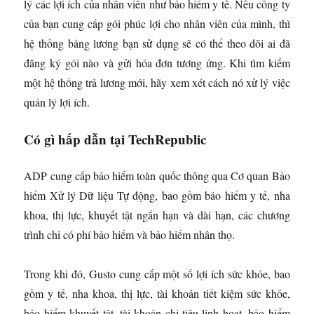
lý các lợi ích của nhân viên như bảo hiểm y tế. Nếu công ty
của bạn cung cấp gói phúc lợi cho nhân viên của mình, thì
hệ thống bảng lương bạn sử dụng sẽ có thể theo dõi ai đã
đăng ký gói nào và gửi hóa đơn tương ứng. Khi tìm kiếm
một hệ thống trả lương mới, hãy xem xét cách nó xử lý việc
quản lý lợi ích.
Có gì hấp dẫn tại TechRepublic
ADP cung cấp bảo hiểm toàn quốc thông qua Cơ quan Bảo
hiểm Xử lý Dữ liệu Tự động, bao gồm bảo hiểm y tế, nha
khoa, thị lực, khuyết tật ngắn hạn và dài hạn, các chương
trình chỉ có phí bảo hiểm và bảo hiểm nhân thọ.
Trong khi đó, Gusto cung cấp một số lợi ích sức khỏe, bao
gồm y tế, nha khoa, thị lực, tài khoản tiết kiệm sức khỏe,
bảo hiểm khuyết tật, tài khoản chi tiêu linh hoạt, bảo hiểm