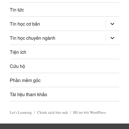
i
:
Tin tức
v
mở
Tin học cơ bản
rộng
i
trình
đơn
mở
Tin học chuyên ngành
con
rộng
ế
trình
đơn
Tiện ích
t
con
Cứu hộ
Phần mềm gốc
Tài liệu tham khảo
Let's Learning
Chính sách bảo mật
Hỗ trợ bởi WordPress