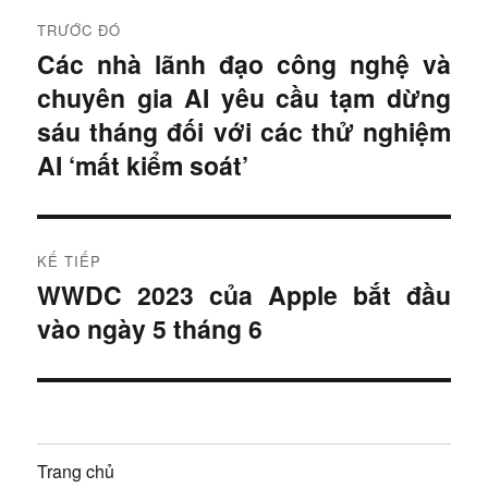
Đ
TRƯỚC ĐÓ
i
Các nhà lãnh đạo công nghệ và
B
chuyên gia AI yêu cầu tạm dừng
à
ề
i
sáu tháng đối với các thử nghiệm
u
t
AI ‘mất kiểm soát’
r
h
ư
ư
ớ
KẾ TIẾP
c
ớ
WWDC 2023 của Apple bắt đầu
B
:
vào ngày 5 tháng 6
n
à
i
g
t
b
i
ế
à
Trang chủ
p