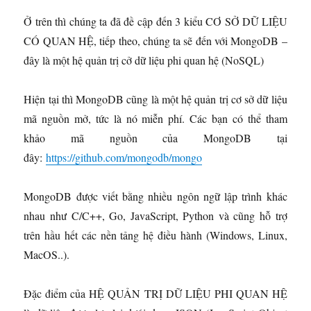
Ở trên thì chúng ta đã đề cập đến 3 kiểu CƠ SỞ DỮ LIỆU
CÓ QUAN HỆ, tiếp theo, chúng ta sẽ đến với MongoDB –
đây là một hệ quản trị cở dữ liệu phi quan hệ (NoSQL)
Hiện tại thì MongoDB cũng là một hệ quản trị cơ sở dữ liệu
mã nguồn mở, tức là nó miễn phí. Các bạn có thể tham
khảo mã nguồn của MongoDB tại
đây:
https://github.com/mongodb/mongo
MongoDB được viết bằng nhiều ngôn ngữ lập trình khác
nhau như C/C++, Go, JavaScript, Python và cũng hỗ trợ
trên hầu hết các nền tảng hệ điều hành (Windows, Linux,
MacOS..).
Đặc điểm của HỆ QUẢN TRỊ DỮ LIỆU PHI QUAN HỆ