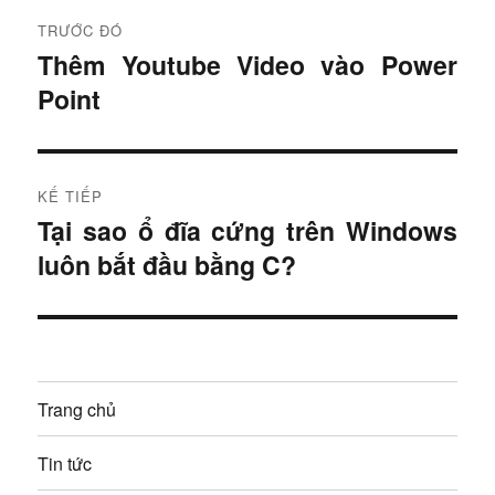
Đ
TRƯỚC ĐÓ
i
Thêm Youtube Video vào Power
B
Point
à
ề
i
u
t
r
h
KẾ TIẾP
ư
Tại sao ổ đĩa cứng trên Windows
B
ư
ớ
luôn bắt đầu bằng C?
à
c
ớ
i
:
t
n
i
g
ế
Trang chủ
p
b
:
Tin tức
à