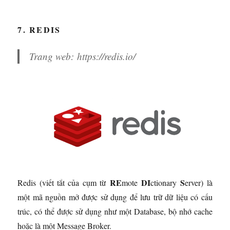
7. REDIS
Trang web:
https://redis.io/
RE
DI
S
Redis (viết tắt của cụm từ
mote
ctionary
erver) là
một mã nguồn mở được sử dụng để lưu trữ dữ liệu có cấu
trúc, có thể được sử dụng như một Database, bộ nhớ cache
hoặc là một Message Broker.