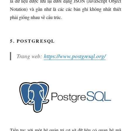
là dữ liệu được lưu lại dưới dạng JSON (JavaScript Object
Notation) và gần như là các các bản ghi không nhất thiết
phải giống nhau về cấu trúc.
5. POSTGRESQL
Trang web:
https://www.postgresql.org/
Tiếp tục với một hệ quản trị cơ sở dữ liệu có quan hệ mã