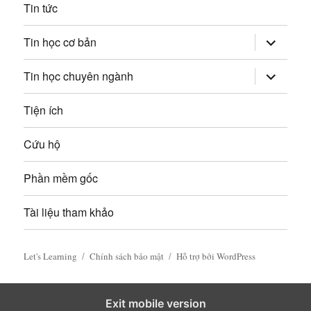
i
Tin tức
v
mở
Tin học cơ bản
rộng
i
trình
đơn
mở
Tin học chuyên ngành
con
rộng
ế
trình
đơn
Tiện ích
t
con
Cứu hộ
Phần mềm gốc
Tài liệu tham khảo
Let's Learning
Chính sách bảo mật
Hỗ trợ bởi WordPress
Exit mobile version