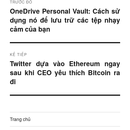
TRƯỚC ĐÓ
i
OneDrive Personal Vault: Cách sử
B
dụng nó để lưu trữ các tệp nhạy
à
ề
i
cảm của bạn
u
t
r
h
ư
KẾ TIẾP
ư
ớ
Twitter dựa vào Ethereum ngay
B
c
ớ
sau khi CEO yêu thích Bitcoin ra
à
:
i
đi
n
t
g
i
ế
b
p
à
Trang chủ
: